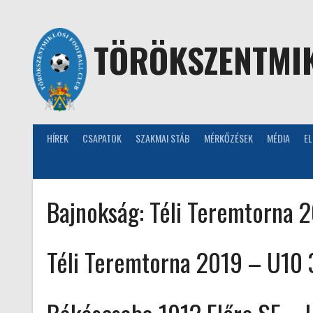
Skip
to
content
TÖRÖKSZENTMIK
HÍREK
CSAPATOK
SZAKMAI STÁB
MÉRKŐZÉSEK
MÉDIA
E
Bajnokság:
Téli Teremtorna 2
Téli Teremtorna 2019 – U10 3