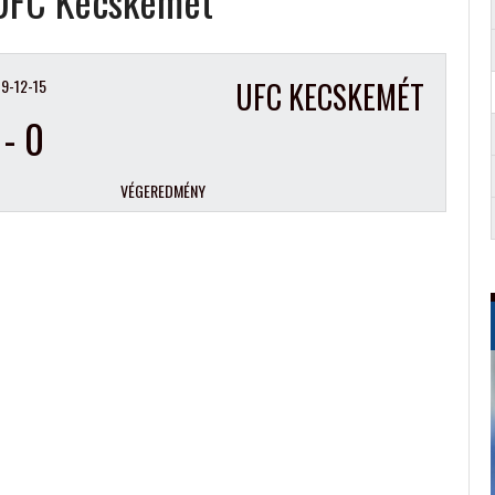
 UFC Kecskemét
9-12-15
UFC KECSKEMÉT
-
0
VÉGEREDMÉNY