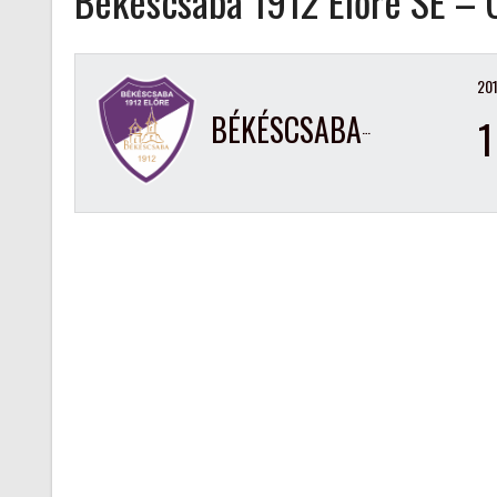
Békéscsaba 1912 Előre SE –
201
BÉKÉSCSABA 1912 ELŐRE SE
1