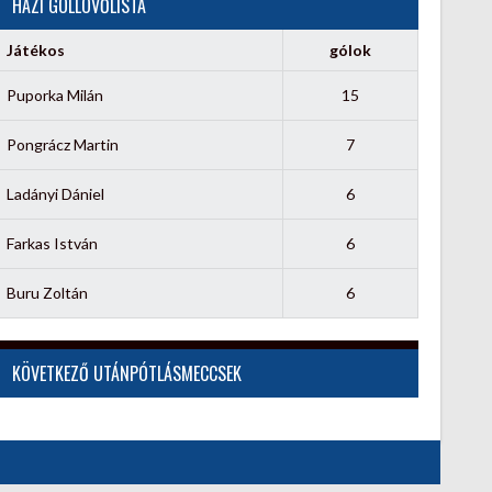
HÁZI GÓLLÖVŐLISTA
Játékos
gólok
Puporka Milán
15
Pongrácz Martin
7
Ladányi Dániel
6
Farkas István
6
Buru Zoltán
6
KÖVETKEZŐ UTÁNPÓTLÁSMECCSEK