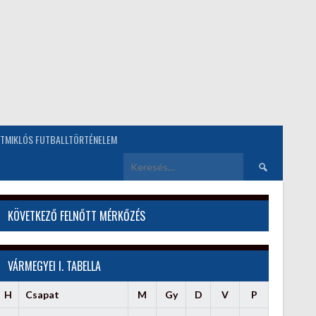
TMIKLÓS FUTBALLTÖRTÉNELEM
Keresés:
KÖVETKEZŐ FELNŐTT MÉRKŐZÉS
VÁRMEGYEI I. TABELLA
H
Csapat
M
Gy
D
V
P