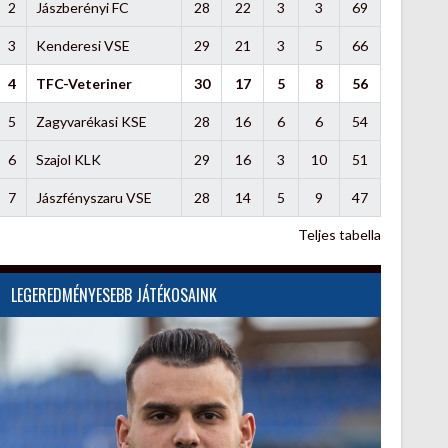
2
Jászberényi FC
28
22
3
3
69
3
Kenderesi VSE
29
21
3
5
66
4
TFC-Veteriner
30
17
5
8
56
5
Zagyvarékasi KSE
28
16
6
6
54
6
Szajol KLK
29
16
3
10
51
7
Jászfényszaru VSE
28
14
5
9
47
Teljes tabella
LEGEREDMÉNYESEBB JÁTÉKOSAINK