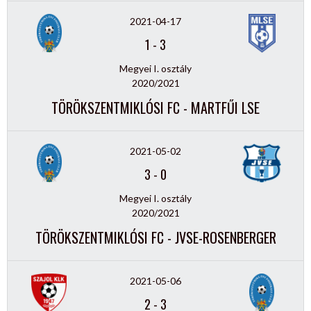
2021-04-17
1
-
3
Megyei I. osztály
2020/2021
TÖRÖKSZENTMIKLÓSI FC - MARTFŰI LSE
2021-05-02
3
-
0
Megyei I. osztály
2020/2021
TÖRÖKSZENTMIKLÓSI FC - JVSE-ROSENBERGER
2021-05-06
2
-
3