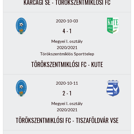
KARCAGI SE - TÖRÖKSZENTMIKLÓSI FC
2020-10-03
4
-
1
Megyei I. osztály
2020/2021
Törökszentmiklós Sporttelep
TÖRÖKSZENTMIKLÓSI FC - KUTE
2020-10-11
2
-
1
Megyei I. osztály
2020/2021
TÖRÖKSZENTMIKLÓSI FC - TISZAFÖLDVÁR VSE