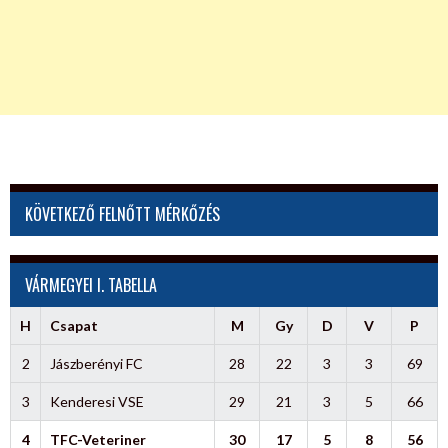
KÖVETKEZŐ FELNŐTT MÉRKŐZÉS
VÁRMEGYEI I. TABELLA
H
Csapat
M
Gy
D
V
P
2
Jászberényi FC
28
22
3
3
69
3
Kenderesi VSE
29
21
3
5
66
4
TFC-Veteriner
30
17
5
8
56