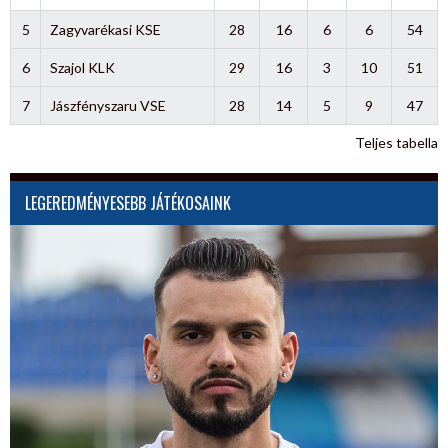
5
Zagyvarékasi KSE
28
16
6
6
54
6
Szajol KLK
29
16
3
10
51
7
Jászfényszaru VSE
28
14
5
9
47
Teljes tabella
LEGEREDMÉNYESEBB JÁTÉKOSAINK