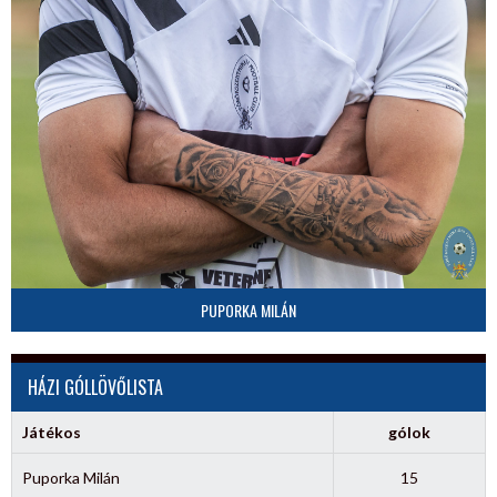
PUPORKA MILÁN
HÁZI GÓLLÖVŐLISTA
Játékos
gólok
Puporka Milán
15