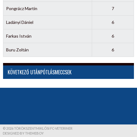
Pongrácz Martin
7
Ladányi Dániel
6
Farkas István
6
Buru Zoltán
6
KÖVETKEZŐ UTÁNPÓTLÁSMECCSEK
© 2026 TÖRÖKSZENTMIKLÓSI FC-VETERINER
DESIGNED BY THEMEBOY