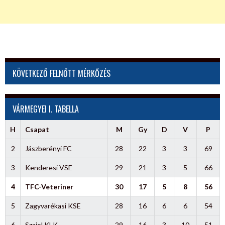
KÖVETKEZŐ FELNŐTT MÉRKŐZÉS
VÁRMEGYEI I. TABELLA
H
Csapat
M
Gy
D
V
P
2
Jászberényi FC
28
22
3
3
69
3
Kenderesi VSE
29
21
3
5
66
4
TFC-Veteriner
30
17
5
8
56
5
Zagyvarékasi KSE
28
16
6
6
54
6
Szajol KLK
29
16
3
10
51