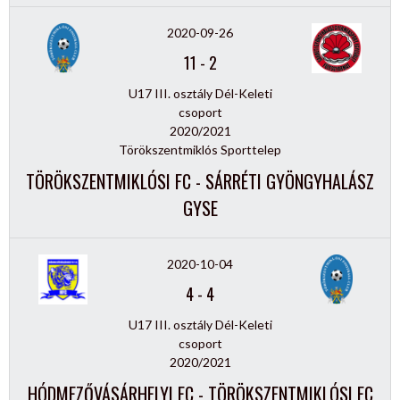
2020-09-26
11
-
2
U17 III. osztály Dél-Keleti
csoport
2020/2021
Törökszentmiklós Sporttelep
TÖRÖKSZENTMIKLÓSI FC - SÁRRÉTI GYÖNGYHALÁSZ
GYSE
2020-10-04
4
-
4
U17 III. osztály Dél-Keleti
csoport
2020/2021
HÓDMEZŐVÁSÁRHELYI FC - TÖRÖKSZENTMIKLÓSI FC