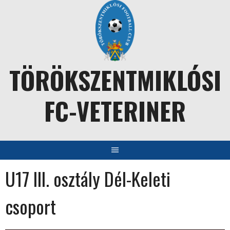
Skip
to
content
TÖRÖKSZENTMIKLÓSI
FC-VETERINER
U17 III. osztály Dél-Keleti
csoport