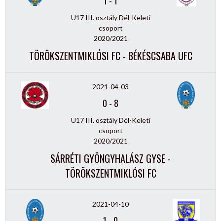
1
-
1
U17 III. osztály Dél-Keleti
csoport
2020/2021
TÖRÖKSZENTMIKLÓSI FC - BÉKÉSCSABA UFC
2021-04-03
0
-
8
U17 III. osztály Dél-Keleti
csoport
2020/2021
SÁRRÉTI GYÖNGYHALÁSZ GYSE -
TÖRÖKSZENTMIKLÓSI FC
2021-04-10
1
-
0