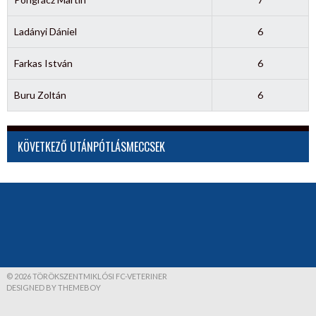
Ladányi Dániel
6
Farkas István
6
Buru Zoltán
6
KÖVETKEZŐ UTÁNPÓTLÁSMECCSEK
© 2026 TÖRÖKSZENTMIKLÓSI FC-VETERINER
DESIGNED BY THEMEBOY