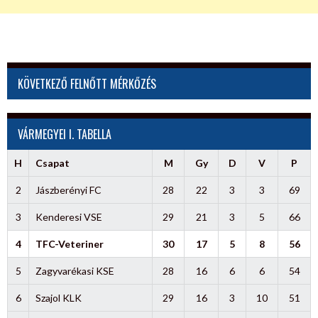
KÖVETKEZŐ FELNŐTT MÉRKŐZÉS
VÁRMEGYEI I. TABELLA
H
Csapat
M
Gy
D
V
P
2
Jászberényi FC
28
22
3
3
69
3
Kenderesi VSE
29
21
3
5
66
4
TFC-Veteriner
30
17
5
8
56
5
Zagyvarékasi KSE
28
16
6
6
54
6
Szajol KLK
29
16
3
10
51