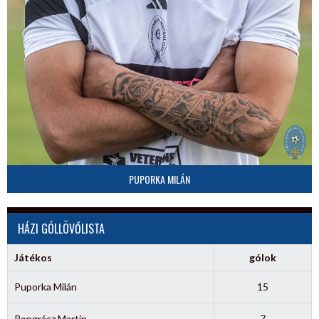
PUPORKA MILÁN
HÁZI GÓLLÖVŐLISTA
Játékos
gólok
Puporka Milán
15
Pongrácz Martin
7