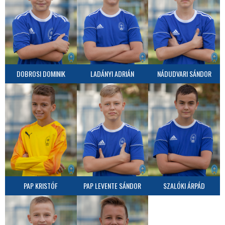
DOBROSI DOMINIK
LADÁNYI ADRIÁN
NÁDUDVARI SÁNDOR
PAP KRISTÓF
PAP LEVENTE SÁNDOR
SZALÓKI ÁRPÁD