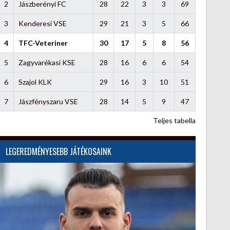
2
Jászberényi FC
28
22
3
3
69
3
Kenderesi VSE
29
21
3
5
66
4
TFC-Veteriner
30
17
5
8
56
5
Zagyvarékasi KSE
28
16
6
6
54
6
Szajol KLK
29
16
3
10
51
7
Jászfényszaru VSE
28
14
5
9
47
Teljes tabella
LEGEREDMÉNYESEBB JÁTÉKOSAINK