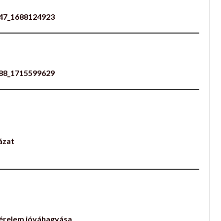
047_1688124923
688_1715599629
ázat
kérelem jóváhagyása