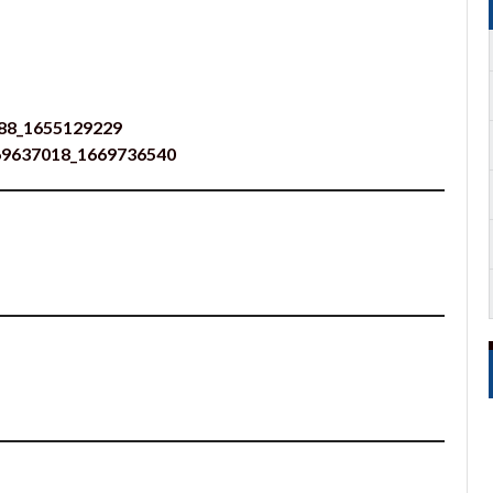
188_1655129229
669637018_1669736540