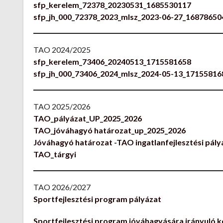
sfp_kerelem_72378_20230531_1685530117
sfp_jh_000_72378_2023_mlsz_2023-06-27_1687865
TAO 2024/2025
sfp_kerelem_73406_20240513_1715581658
sfp_jh_000_73406_2024_mlsz_2024-05-13_1715581
TAO 2025/2026
TAO_pályázat_UP_2025_2026
TAO_jóváhagyó határozat_up_2025_2026
Jóváhagyó határozat -TAO ingatlanfejlesztési pály
TAO_tárgyi
TAO 2026/2027
Sportfejlesztési program pályázat
Sportfejlesztési program jóváhagyására irányuló 