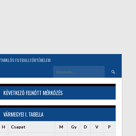
TMIKLÓS FUTBALLTÖRTÉNELEM
Keresés:
KÖVETKEZŐ FELNŐTT MÉRKŐZÉS
VÁRMEGYEI I. TABELLA
H
Csapat
M
Gy
D
V
P