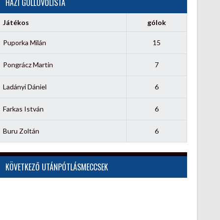
HÁZI GÓLLÖVŐLISTA
Játékos
gólok
Puporka Milán
15
Pongrácz Martin
7
Ladányi Dániel
6
Farkas István
6
Buru Zoltán
6
KÖVETKEZŐ UTÁNPÓTLÁSMECCSEK