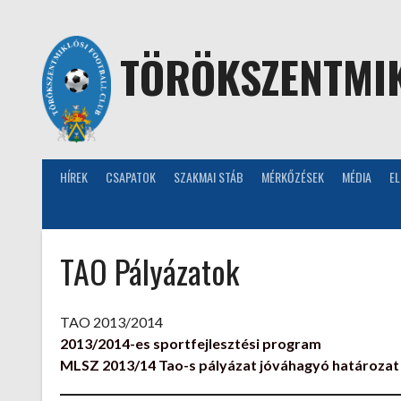
Skip
to
content
TÖRÖKSZENTMIK
HÍREK
CSAPATOK
SZAKMAI STÁB
MÉRKŐZÉSEK
MÉDIA
E
TAO Pályázatok
TAO 2013/2014
2013/2014-es sportfejlesztési program
MLSZ 2013/14 Tao-s pályázat jóváhagyó határozat