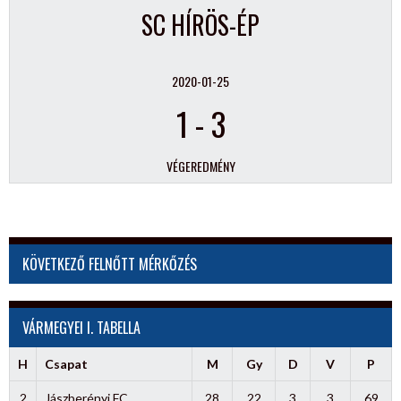
SC HÍRÖS-ÉP
2020-01-25
1
-
3
VÉGEREDMÉNY
KÖVETKEZŐ FELNŐTT MÉRKŐZÉS
VÁRMEGYEI I. TABELLA
H
Csapat
M
Gy
D
V
P
2
Jászberényi FC
28
22
3
3
69