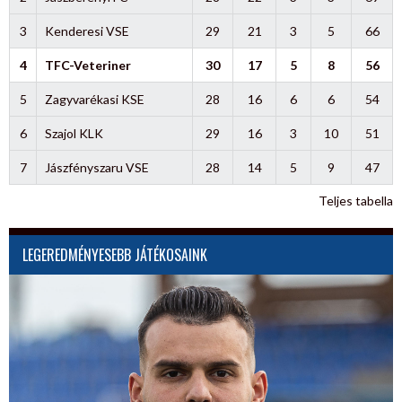
3
Kenderesi VSE
29
21
3
5
66
4
TFC-Veteriner
30
17
5
8
56
5
Zagyvarékasi KSE
28
16
6
6
54
6
Szajol KLK
29
16
3
10
51
7
Jászfényszaru VSE
28
14
5
9
47
Teljes tabella
LEGEREDMÉNYESEBB JÁTÉKOSAINK