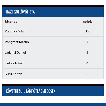
HÁZI GÓLLÖVŐLISTA
Játékos
gólok
Puporka Milán
15
Pongrácz Martin
7
Ladányi Dániel
6
Farkas István
6
Buru Zoltán
6
KÖVETKEZŐ UTÁNPÓTLÁSMECCSEK