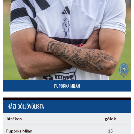
PUPORKA MILÁN
HÁZI GÓLLÖVŐLISTA
Játékos
gólok
Puporka Milán
15