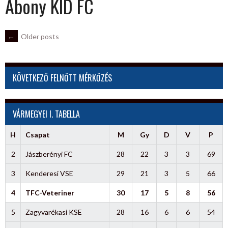
Abony KID FC
POSTS
←
Older posts
NAVIGATION
KÖVETKEZŐ FELNŐTT MÉRKŐZÉS
VÁRMEGYEI I. TABELLA
H
Csapat
M
Gy
D
V
P
2
Jászberényi FC
28
22
3
3
69
3
Kenderesi VSE
29
21
3
5
66
4
TFC-Veteriner
30
17
5
8
56
5
Zagyvarékasi KSE
28
16
6
6
54