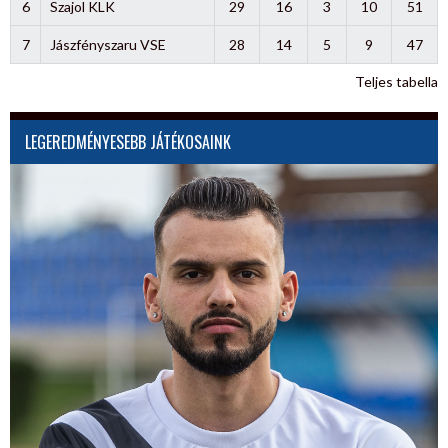
6
Szajol KLK
29
16
3
10
51
7
Jászfényszaru VSE
28
14
5
9
47
Teljes tabella
LEGEREDMÉNYESEBB JÁTÉKOSAINK