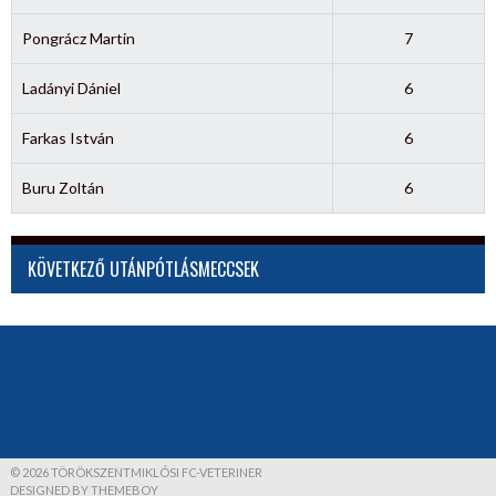
Pongrácz Martin
7
Ladányi Dániel
6
Farkas István
6
Buru Zoltán
6
KÖVETKEZŐ UTÁNPÓTLÁSMECCSEK
© 2026 TÖRÖKSZENTMIKLÓSI FC-VETERINER
DESIGNED BY THEMEBOY