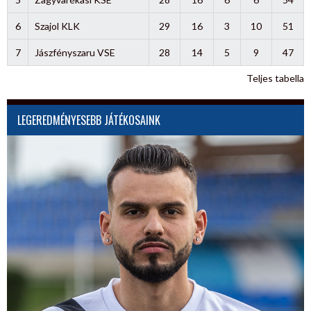
6
Szajol KLK
29
16
3
10
51
7
Jászfényszaru VSE
28
14
5
9
47
Teljes tabella
LEGEREDMÉNYESEBB JÁTÉKOSAINK