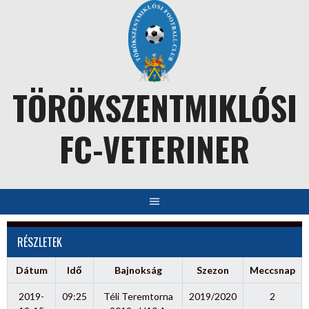
Skip
to
content
TÖRÖKSZENTMIKLÓSI
FC-VETERINER
RÉSZLETEK
Dátum
Idő
Bajnokság
Szezon
Meccsnap
2019-
09:25
Téli Teremtorna
2019/2020
2