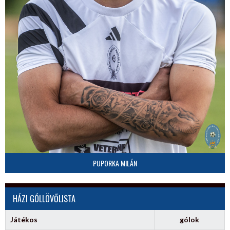
PUPORKA MILÁN
HÁZI GÓLLÖVŐLISTA
Játékos
gólok