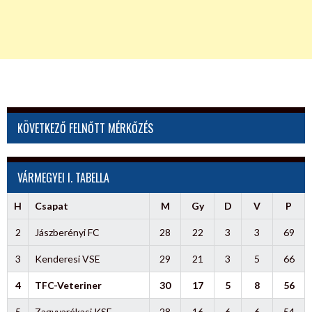
KÖVETKEZŐ FELNŐTT MÉRKŐZÉS
VÁRMEGYEI I. TABELLA
H
Csapat
M
Gy
D
V
P
2
Jászberényi FC
28
22
3
3
69
3
Kenderesi VSE
29
21
3
5
66
4
TFC-Veteriner
30
17
5
8
56
5
Zagyvarékasi KSE
28
16
6
6
54