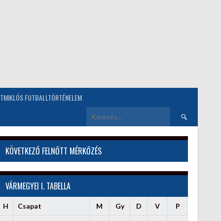
TMIKLÓS FUTBALLTÖRTÉNELEM
Keresés:
KÖVETKEZŐ FELNŐTT MÉRKŐZÉS
VÁRMEGYEI I. TABELLA
H
Csapat
M
Gy
D
V
P