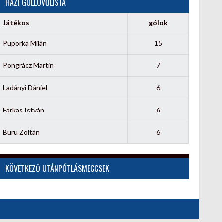
HÁZI GÓLLÖVŐLISTA
Játékos
gólok
Puporka Milán
15
Pongrácz Martin
7
Ladányi Dániel
6
Farkas István
6
Buru Zoltán
6
KÖVETKEZŐ UTÁNPÓTLÁSMECCSEK