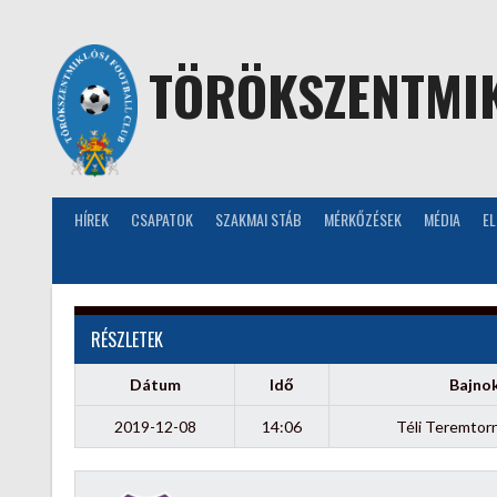
Skip
to
content
TÖRÖKSZENTMIK
HÍREK
CSAPATOK
SZAKMAI STÁB
MÉRKŐZÉSEK
MÉDIA
E
RÉSZLETEK
Dátum
Idő
Bajno
2019-12-08
14:06
Téli Teremtor