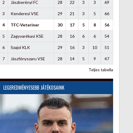
2
Jászberényi FC
28
22
3
3
69
3
Kenderesi VSE
29
21
3
5
66
4
TFC-Veteriner
30
17
5
8
56
5
Zagyvarékasi KSE
28
16
6
6
54
6
Szajol KLK
29
16
3
10
51
7
Jászfényszaru VSE
28
14
5
9
47
Teljes tabella
LEGEREDMÉNYESEBB JÁTÉKOSAINK