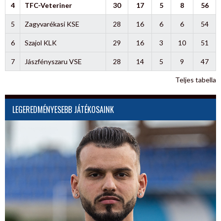
4
TFC-Veteriner
30
17
5
8
56
5
Zagyvarékasi KSE
28
16
6
6
54
6
Szajol KLK
29
16
3
10
51
7
Jászfényszaru VSE
28
14
5
9
47
Teljes tabella
LEGEREDMÉNYESEBB JÁTÉKOSAINK