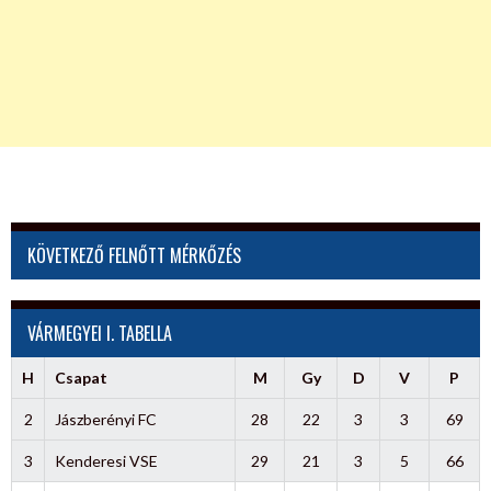
KÖVETKEZŐ FELNŐTT MÉRKŐZÉS
VÁRMEGYEI I. TABELLA
H
Csapat
M
Gy
D
V
P
2
Jászberényi FC
28
22
3
3
69
3
Kenderesi VSE
29
21
3
5
66