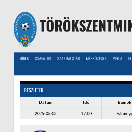
Skip
to
content
TÖRÖKSZENTMIK
HÍREK
CSAPATOK
SZAKMAI STÁB
MÉRKŐZÉSEK
MÉDIA
E
RÉSZLETEK
Dátum
Idő
Bajnok
2025-05-03
17:00
Vármegye