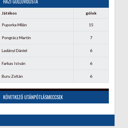
HÁZI GÓLLÖVŐLISTA
Játékos
gólok
Puporka Milán
15
Pongrácz Martin
7
Ladányi Dániel
6
Farkas István
6
Buru Zoltán
6
KÖVETKEZŐ UTÁNPÓTLÁSMECCSEK