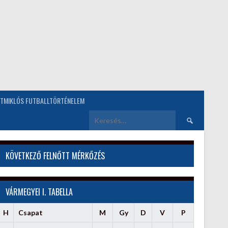
TMIKLÓS FUTBALLTÖRTÉNELEM
Keresés:
KÖVETKEZŐ FELNŐTT MÉRKŐZÉS
VÁRMEGYEI I. TABELLA
H
Csapat
M
Gy
D
V
P