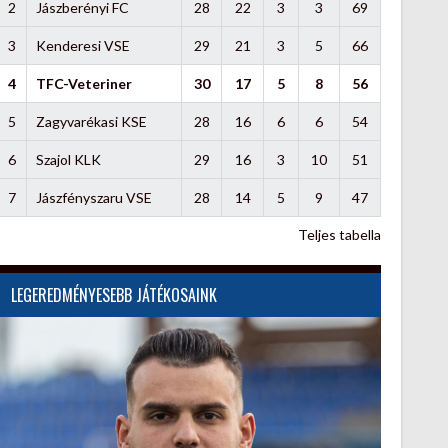
2
Jászberényi FC
28
22
3
3
69
3
Kenderesi VSE
29
21
3
5
66
4
TFC-Veteriner
30
17
5
8
56
5
Zagyvarékasi KSE
28
16
6
6
54
6
Szajol KLK
29
16
3
10
51
7
Jászfényszaru VSE
28
14
5
9
47
Teljes tabella
LEGEREDMÉNYESEBB JÁTÉKOSAINK