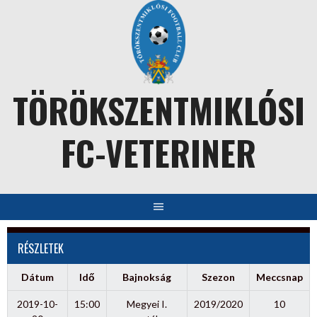
Skip
to
content
TÖRÖKSZENTMIKLÓSI
FC-VETERINER
RÉSZLETEK
Dátum
Idő
Bajnokság
Szezon
Meccsnap
2019-10-
15:00
Megyei I.
2019/2020
10