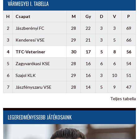
VÁRMEGYEI I. TABELLA
H
Csapat
M
Gy
D
V
P
2
Jászberényi FC
28
22
3
3
69
3
Kenderesi VSE
29
21
3
5
66
4
TFC-Veteriner
30
17
5
8
56
5
Zagyvarékasi KSE
28
16
6
6
54
6
Szajol KLK
29
16
3
10
51
7
Jászfényszaru VSE
28
14
5
9
47
Teljes tabella
LEGEREDMÉNYESEBB JÁTÉKOSAINK