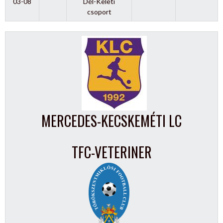
03-08
Dél-Keleti
csoport
MERCEDES-KECSKEMÉTI LC
TFC-VETERINER