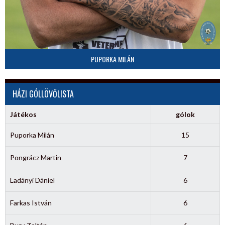
PUPORKA MILÁN
HÁZI GÓLLÖVŐLISTA
Játékos
gólok
Puporka Milán
15
Pongrácz Martin
7
Ladányi Dániel
6
Farkas István
6