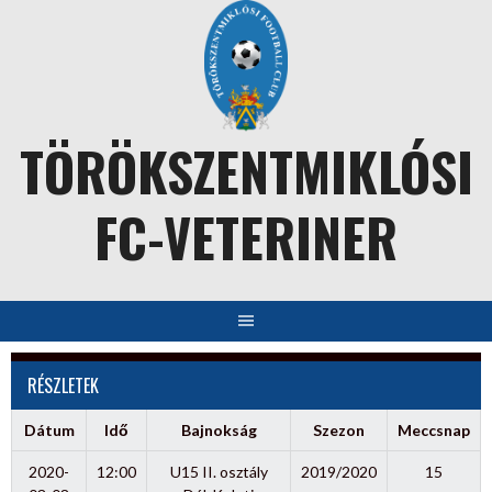
Skip
to
content
TÖRÖKSZENTMIKLÓSI
FC-VETERINER
RÉSZLETEK
Dátum
Idő
Bajnokság
Szezon
Meccsnap
2020-
12:00
U15 II. osztály
2019/2020
15