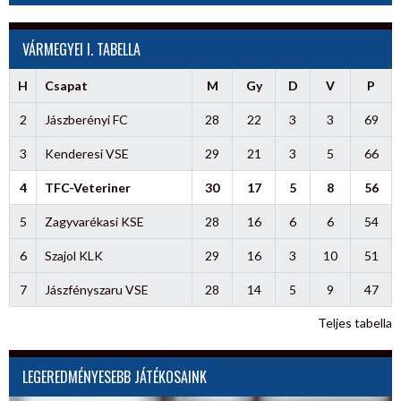
VÁRMEGYEI I. TABELLA
H
Csapat
M
Gy
D
V
P
2
Jászberényi FC
28
22
3
3
69
3
Kenderesi VSE
29
21
3
5
66
4
TFC-Veteriner
30
17
5
8
56
5
Zagyvarékasi KSE
28
16
6
6
54
6
Szajol KLK
29
16
3
10
51
7
Jászfényszaru VSE
28
14
5
9
47
Teljes tabella
LEGEREDMÉNYESEBB JÁTÉKOSAINK