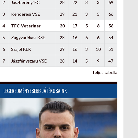
2
Jászberényi FC
28
22
3
3
69
3
Kenderesi VSE
29
21
3
5
66
4
TFC-Veteriner
30
17
5
8
56
5
Zagyvarékasi KSE
28
16
6
6
54
6
Szajol KLK
29
16
3
10
51
7
Jászfényszaru VSE
28
14
5
9
47
Teljes tabella
LEGEREDMÉNYESEBB JÁTÉKOSAINK