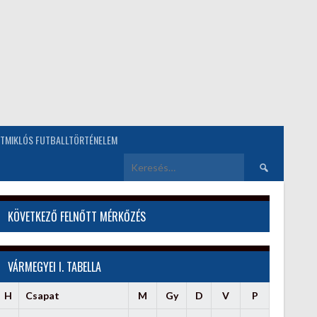
TMIKLÓS FUTBALLTÖRTÉNELEM
Keresés:
KÖVETKEZŐ FELNŐTT MÉRKŐZÉS
VÁRMEGYEI I. TABELLA
H
Csapat
M
Gy
D
V
P