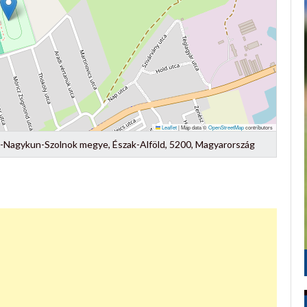
Leaflet
|
Map data ©
OpenStreetMap
contributors
ász-Nagykun-Szolnok megye, Észak-Alföld, 5200, Magyarország