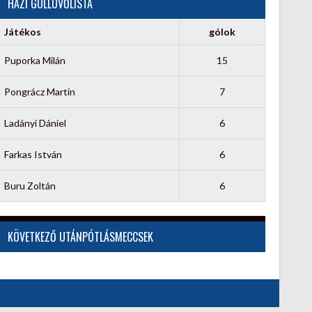
HÁZI GÓLLÖVŐLISTA
Játékos
gólok
Puporka Milán
15
Pongrácz Martin
7
Ladányi Dániel
6
Farkas István
6
Buru Zoltán
6
KÖVETKEZŐ UTÁNPÓTLÁSMECCSEK