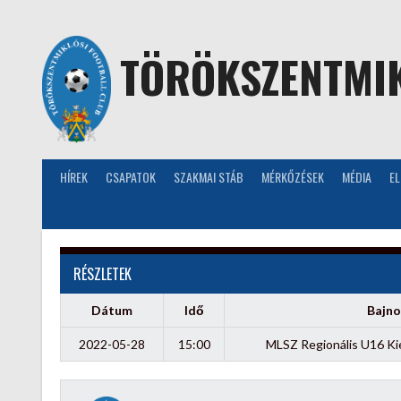
Skip
to
content
TÖRÖKSZENTMIK
HÍREK
CSAPATOK
SZAKMAI STÁB
MÉRKŐZÉSEK
MÉDIA
E
RÉSZLETEK
Dátum
Idő
Bajno
2022-05-28
15:00
MLSZ Regionális U16 Ki