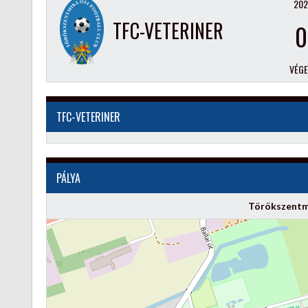
202
TFC-VETERINER
0
VÉG
TFC-VETERINER
PÁLYA
Törökszentm