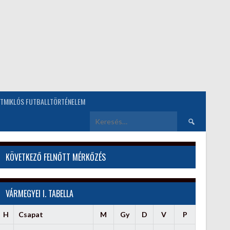
TMIKLÓS FUTBALLTÖRTÉNELEM
Keresés:
KÖVETKEZŐ FELNŐTT MÉRKŐZÉS
VÁRMEGYEI I. TABELLA
H
Csapat
M
Gy
D
V
P