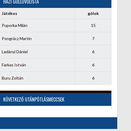
HÁZI GÓLLÖVŐLISTA
Játékos
gólok
Puporka Milán
15
Pongrácz Martin
7
Ladányi Dániel
6
Farkas István
6
Buru Zoltán
6
KÖVETKEZŐ UTÁNPÓTLÁSMECCSEK