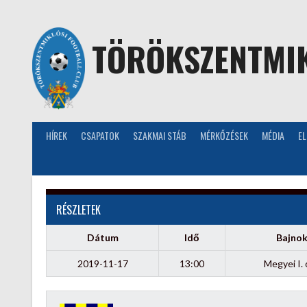
Skip
to
content
TÖRÖKSZENTMIK
HÍREK
CSAPATOK
SZAKMAI STÁB
MÉRKŐZÉSEK
MÉDIA
E
RÉSZLETEK
Dátum
Idő
Bajno
2019-11-17
13:00
Megyei I. 