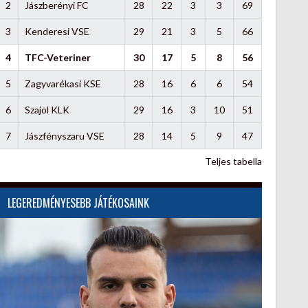
2
Jászberényi FC
28
22
3
3
69
3
Kenderesi VSE
29
21
3
5
66
4
TFC-Veteriner
30
17
5
8
56
5
Zagyvarékasi KSE
28
16
6
6
54
6
Szajol KLK
29
16
3
10
51
7
Jászfényszaru VSE
28
14
5
9
47
Teljes tabella
LEGEREDMÉNYESEBB JÁTÉKOSAINK