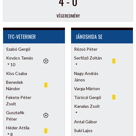
4
-
0
VÉGEREDMÉNY
TFC-VETERINER
JÁNOSHIDA SE
Szabó Gergő
Rézsó Péter
Kovács Tamás
Serfőző Zoltán
10
Kiss Csaba
Nagy András
János
Benedek
Nándor
Varga Márton
Fekete Péter
Túróczi Gergő
Zsolt
Kanalas Zsolt
Gusztafik
Péter
Antal Gábor
Héder Attila
Suki Lajos
8