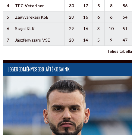
4
TFC-Veteriner
30
17
5
8
56
5
Zagyvarékasi KSE
28
16
6
6
54
6
Szajol KLK
29
16
3
10
51
7
Jászfényszaru VSE
28
14
5
9
47
Teljes tabella
LEGEREDMÉNYESEBB JÁTÉKOSAINK