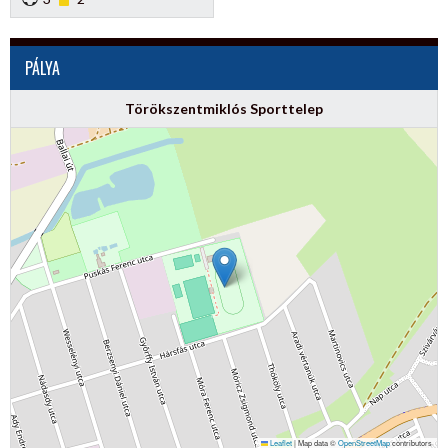
PÁLYA
Törökszentmiklós Sporttelep
Leaflet
|
Map data ©
OpenStreetMap
contributors