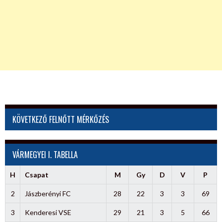
KÖVETKEZŐ FELNŐTT MÉRKŐZÉS
VÁRMEGYEI I. TABELLA
H
Csapat
M
Gy
D
V
P
2
Jászberényi FC
28
22
3
3
69
3
Kenderesi VSE
29
21
3
5
66