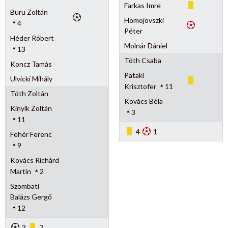
Farkas Imre
Buru Zoltán
Homojovszki
4
Péter
Héder Róbert
Molnár Dániel
13
Tóth Csaba
Koncz Tamás
Pataki
Ulvicki Mihály
Krisztofer
11
Tóth Zoltán
Kovács Béla
Kinyik Zoltán
3
11
4
1
Fehér Ferenc
9
Kovács Richárd
Martin
2
Szombati
Balázs Gergő
12
3
2