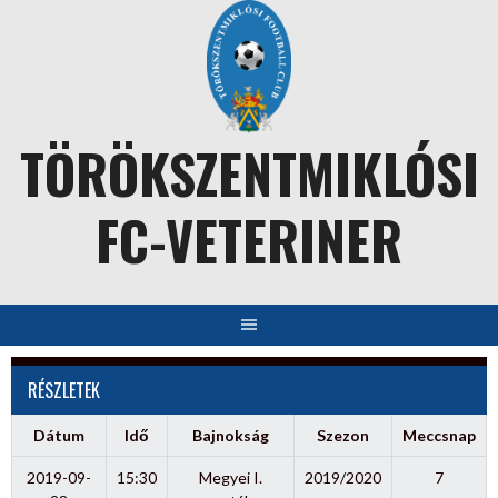
Skip
to
content
TÖRÖKSZENTMIKLÓSI
FC-VETERINER
RÉSZLETEK
Dátum
Idő
Bajnokság
Szezon
Meccsnap
2019-09-
15:30
Megyei I.
2019/2020
7