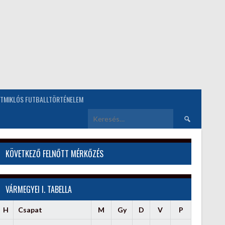
TMIKLÓS FUTBALLTÖRTÉNELEM
Keresés:
KÖVETKEZŐ FELNŐTT MÉRKŐZÉS
VÁRMEGYEI I. TABELLA
H
Csapat
M
Gy
D
V
P