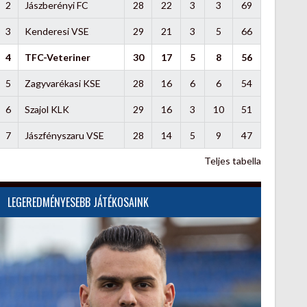
2
Jászberényi FC
28
22
3
3
69
3
Kenderesi VSE
29
21
3
5
66
4
TFC-Veteriner
30
17
5
8
56
5
Zagyvarékasi KSE
28
16
6
6
54
6
Szajol KLK
29
16
3
10
51
7
Jászfényszaru VSE
28
14
5
9
47
Teljes tabella
LEGEREDMÉNYESEBB JÁTÉKOSAINK