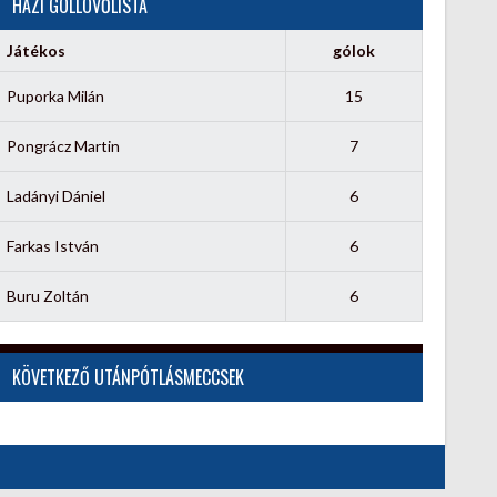
HÁZI GÓLLÖVŐLISTA
Játékos
gólok
Puporka Milán
15
Pongrácz Martin
7
Ladányi Dániel
6
Farkas István
6
Buru Zoltán
6
KÖVETKEZŐ UTÁNPÓTLÁSMECCSEK