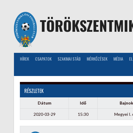
Skip
to
content
TÖRÖKSZENTMIK
HÍREK
CSAPATOK
SZAKMAI STÁB
MÉRKŐZÉSEK
MÉDIA
E
RÉSZLETEK
Dátum
Idő
Bajno
2020-03-29
15:30
Megyei I. 