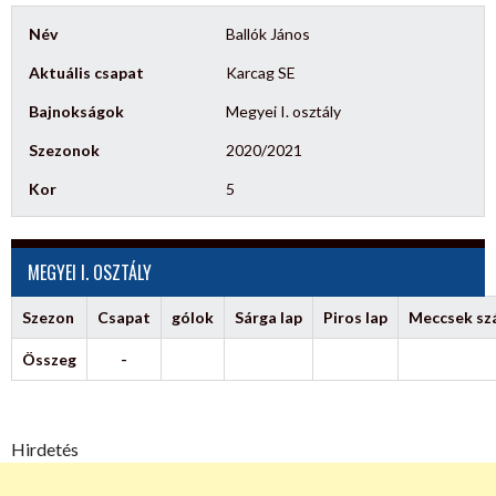
Név
Ballók János
Aktuális csapat
Karcag SE
Bajnokságok
Megyei I. osztály
Szezonok
2020/2021
Kor
5
MEGYEI I. OSZTÁLY
Szezon
Csapat
gólok
Sárga lap
Piros lap
Meccsek s
Összeg
-
Hirdetés