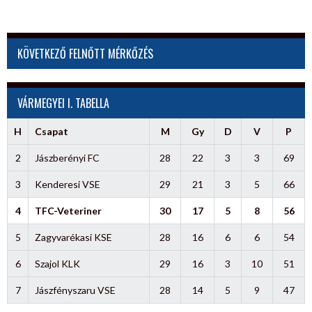
KÖVETKEZŐ FELNŐTT MÉRKŐZÉS
VÁRMEGYEI I. TABELLA
H
Csapat
M
Gy
D
V
P
2
Jászberényi FC
28
22
3
3
69
3
Kenderesi VSE
29
21
3
5
66
4
TFC-Veteriner
30
17
5
8
56
5
Zagyvarékasi KSE
28
16
6
6
54
6
Szajol KLK
29
16
3
10
51
7
Jászfényszaru VSE
28
14
5
9
47