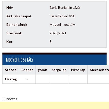
Név
Berki Benjámin Lázár
Aktuális csapat
Tiszaföldvár VSE
Bajnokságok
Megyei I. osztály
Szezonok
2020/2021
Kor
5
MEGYEI I. OSZTÁLY
Szezon
Csapat
gólok
Sárga lap
Piros lap
Meccsek s
Összeg
-
Hirdetés