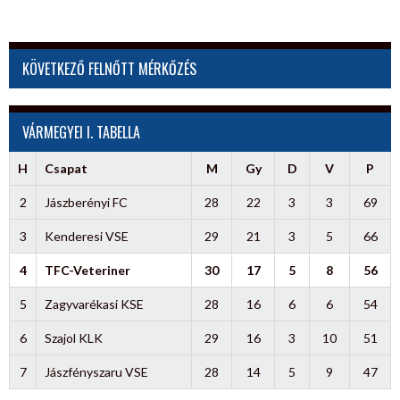
KÖVETKEZŐ FELNŐTT MÉRKŐZÉS
VÁRMEGYEI I. TABELLA
H
Csapat
M
Gy
D
V
P
2
Jászberényi FC
28
22
3
3
69
3
Kenderesi VSE
29
21
3
5
66
4
TFC-Veteriner
30
17
5
8
56
5
Zagyvarékasi KSE
28
16
6
6
54
6
Szajol KLK
29
16
3
10
51
7
Jászfényszaru VSE
28
14
5
9
47