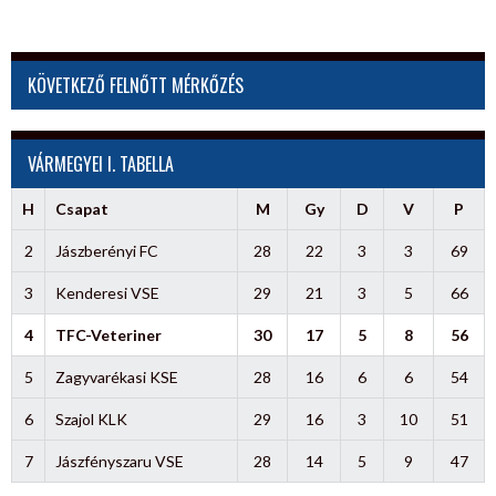
KÖVETKEZŐ FELNŐTT MÉRKŐZÉS
VÁRMEGYEI I. TABELLA
H
Csapat
M
Gy
D
V
P
2
Jászberényi FC
28
22
3
3
69
3
Kenderesi VSE
29
21
3
5
66
4
TFC-Veteriner
30
17
5
8
56
5
Zagyvarékasi KSE
28
16
6
6
54
6
Szajol KLK
29
16
3
10
51
7
Jászfényszaru VSE
28
14
5
9
47