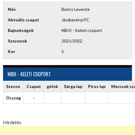
Név
Borics Levente
Aktuális csapat
Jászberényi FC
Bajnokságok
NBIII - Keleti csoport
Szezonok
2021/2022
Kor
5
NBIII - KELETI CSOPORT
Szezon
Csapat
gólok
Sárga lap
Piros lap
Meccsek s
Összeg
-
Hirdetés