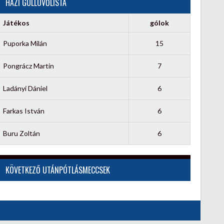
HÁZI GÓLLÖVŐLISTA
Játékos
gólok
Puporka Milán
15
Pongrácz Martin
7
Ladányi Dániel
6
Farkas István
6
Buru Zoltán
6
KÖVETKEZŐ UTÁNPÓTLÁSMECCSEK