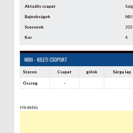
Aktuális csapat
Salg
Bajnokságok
NBII
Szezonok
202
Kor
4
NBIII - KELETI CSOPORT
Szezon
Csapat
gólok
Sárga lap
Összeg
-
Hirdetés