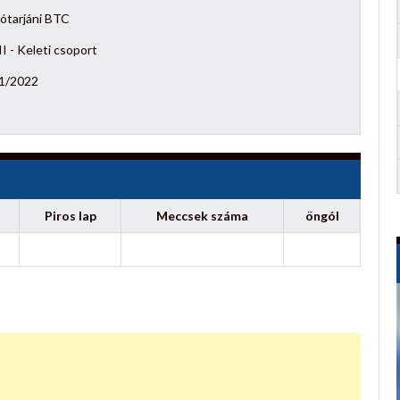
ótarjáni BTC
I - Keleti csoport
1/2022
Piros lap
Meccsek száma
öngól