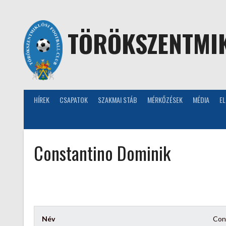
Skip
to
content
TÖRÖKSZENTMIK
HÍREK
CSAPATOK
SZAKMAI STÁB
MÉRKŐZÉSEK
MÉDIA
E
Constantino Dominik
Név
Con