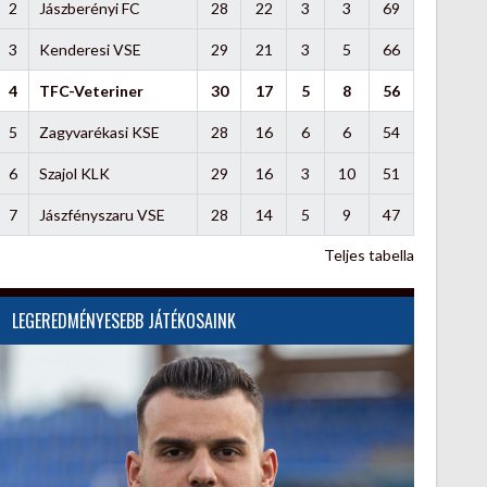
2
Jászberényi FC
28
22
3
3
69
3
Kenderesi VSE
29
21
3
5
66
4
TFC-Veteriner
30
17
5
8
56
5
Zagyvarékasi KSE
28
16
6
6
54
6
Szajol KLK
29
16
3
10
51
7
Jászfényszaru VSE
28
14
5
9
47
Teljes tabella
LEGEREDMÉNYESEBB JÁTÉKOSAINK