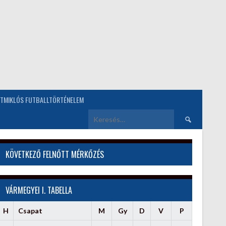
TMIKLÓS FUTBALLTÖRTÉNELEM
Keresés:
KÖVETKEZŐ FELNŐTT MÉRKŐZÉS
VÁRMEGYEI I. TABELLA
H
Csapat
M
Gy
D
V
P