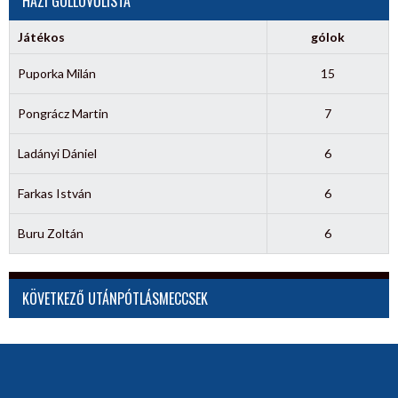
HÁZI GÓLLÖVŐLISTA
Játékos
gólok
Puporka Milán
15
Pongrácz Martin
7
Ladányi Dániel
6
Farkas István
6
Buru Zoltán
6
KÖVETKEZŐ UTÁNPÓTLÁSMECCSEK