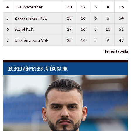
4
TFC-Veteriner
30
17
5
8
56
5
Zagyvarékasi KSE
28
16
6
6
54
6
Szajol KLK
29
16
3
10
51
7
Jászfényszaru VSE
28
14
5
9
47
Teljes tabella
LEGEREDMÉNYESEBB JÁTÉKOSAINK