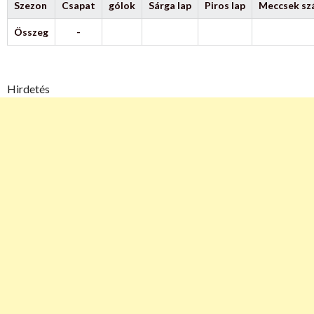
Szezon
Csapat
gólok
Sárga lap
Piros lap
Meccsek s
Összeg
-
Hirdetés