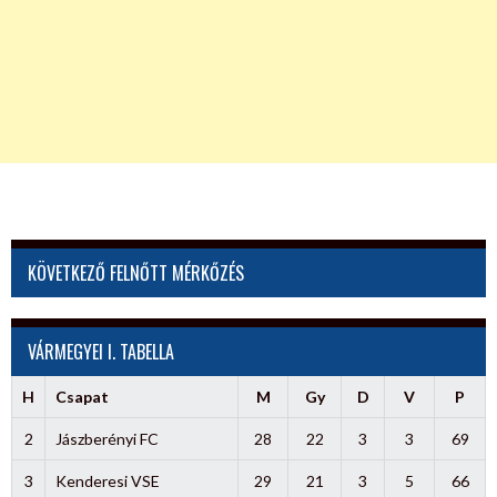
KÖVETKEZŐ FELNŐTT MÉRKŐZÉS
VÁRMEGYEI I. TABELLA
H
Csapat
M
Gy
D
V
P
2
Jászberényi FC
28
22
3
3
69
3
Kenderesi VSE
29
21
3
5
66