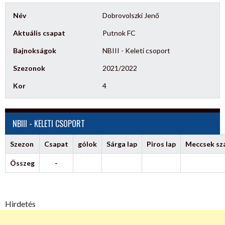
Név
Dobrovolszki Jenő
Aktuális csapat
Putnok FC
Bajnokságok
NBIII - Keleti csoport
Szezonok
2021/2022
Kor
4
NBIII - KELETI CSOPORT
Szezon
Csapat
gólok
Sárga lap
Piros lap
Meccsek s
Összeg
-
Hirdetés