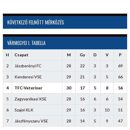
KÖVETKEZŐ FELNŐTT MÉRKŐZÉS
VÁRMEGYEI I. TABELLA
H
Csapat
M
Gy
D
V
P
2
Jászberényi FC
28
22
3
3
69
3
Kenderesi VSE
29
21
3
5
66
4
TFC-Veteriner
30
17
5
8
56
5
Zagyvarékasi KSE
28
16
6
6
54
6
Szajol KLK
29
16
3
10
51
7
Jászfényszaru VSE
28
14
5
9
47