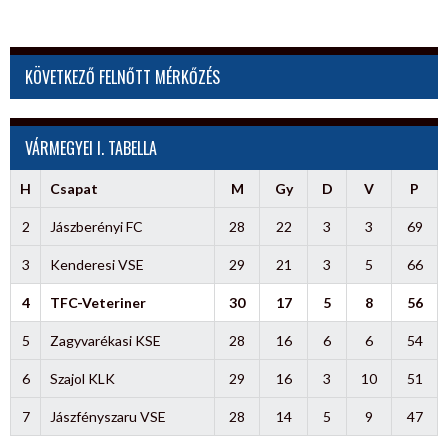
KÖVETKEZŐ FELNŐTT MÉRKŐZÉS
VÁRMEGYEI I. TABELLA
H
Csapat
M
Gy
D
V
P
2
Jászberényi FC
28
22
3
3
69
3
Kenderesi VSE
29
21
3
5
66
4
TFC-Veteriner
30
17
5
8
56
5
Zagyvarékasi KSE
28
16
6
6
54
6
Szajol KLK
29
16
3
10
51
7
Jászfényszaru VSE
28
14
5
9
47