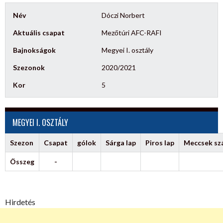
Név
Dóczi Norbert
Aktuális csapat
Mezőtúri AFC-RAFI
Bajnokságok
Megyei I. osztály
Szezonok
2020/2021
Kor
5
MEGYEI I. OSZTÁLY
Szezon
Csapat
gólok
Sárga lap
Piros lap
Meccsek s
Összeg
-
Hirdetés