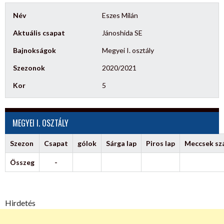
Név
Eszes Milán
Aktuális csapat
Jánoshida SE
Bajnokságok
Megyei I. osztály
Szezonok
2020/2021
Kor
5
MEGYEI I. OSZTÁLY
Szezon
Csapat
gólok
Sárga lap
Piros lap
Meccsek s
Összeg
-
Hirdetés