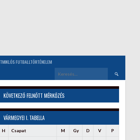
TMIKLÓS FUTBALLTÖRTÉNELEM
Keresés:
KÖVETKEZŐ FELNŐTT MÉRKŐZÉS
VÁRMEGYEI I. TABELLA
H
Csapat
M
Gy
D
V
P