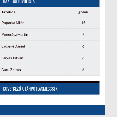
HÁZI GÓLLÖVŐLISTA
Játékos
gólok
Puporka Milán
15
Pongrácz Martin
7
Ladányi Dániel
6
Farkas István
6
Buru Zoltán
6
KÖVETKEZŐ UTÁNPÓTLÁSMECCSEK