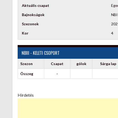
Aktuális csapat
Ege
Bajnokságok
NBII
Szezonok
202
Kor
4
NBIII - KELETI CSOPORT
Szezon
Csapat
gólok
Sárga lap
Összeg
-
Hirdetés