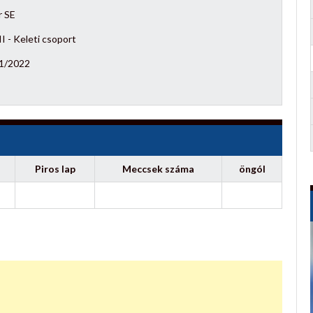
r SE
I - Keleti csoport
1/2022
Piros lap
Meccsek száma
öngól