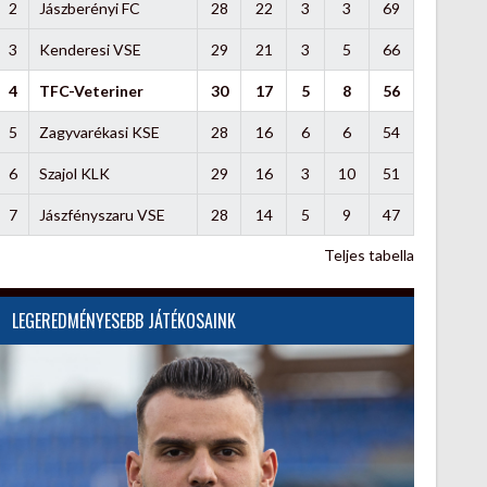
2
Jászberényi FC
28
22
3
3
69
3
Kenderesi VSE
29
21
3
5
66
4
TFC-Veteriner
30
17
5
8
56
5
Zagyvarékasi KSE
28
16
6
6
54
6
Szajol KLK
29
16
3
10
51
7
Jászfényszaru VSE
28
14
5
9
47
Teljes tabella
LEGEREDMÉNYESEBB JÁTÉKOSAINK