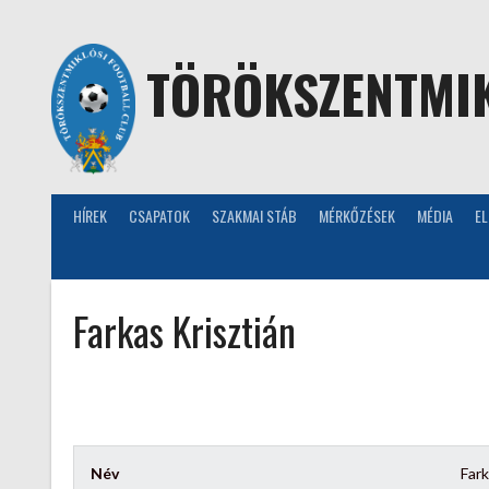
Skip
to
content
TÖRÖKSZENTMIK
HÍREK
CSAPATOK
SZAKMAI STÁB
MÉRKŐZÉSEK
MÉDIA
E
Farkas Krisztián
Név
Fark