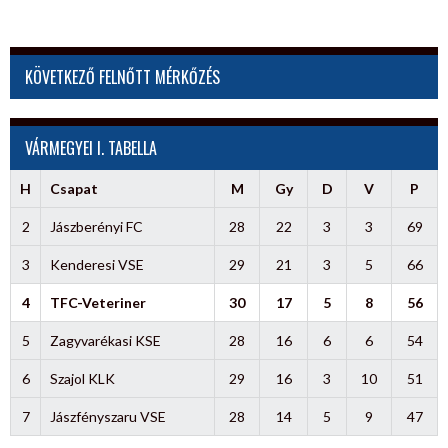
KÖVETKEZŐ FELNŐTT MÉRKŐZÉS
VÁRMEGYEI I. TABELLA
H
Csapat
M
Gy
D
V
P
2
Jászberényi FC
28
22
3
3
69
3
Kenderesi VSE
29
21
3
5
66
4
TFC-Veteriner
30
17
5
8
56
5
Zagyvarékasi KSE
28
16
6
6
54
6
Szajol KLK
29
16
3
10
51
7
Jászfényszaru VSE
28
14
5
9
47