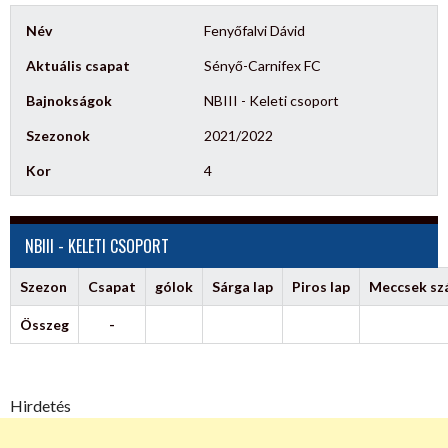
Név
Fenyőfalvi Dávid
Aktuális csapat
Sényő-Carnifex FC
Bajnokságok
NBIII - Keleti csoport
Szezonok
2021/2022
Kor
4
NBIII - KELETI CSOPORT
Szezon
Csapat
gólok
Sárga lap
Piros lap
Meccsek s
Összeg
-
Hirdetés