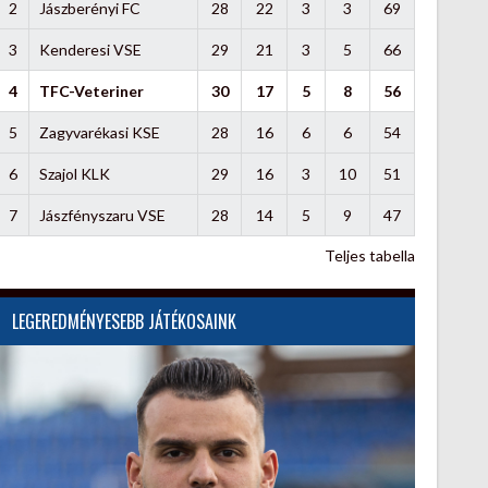
2
Jászberényi FC
28
22
3
3
69
3
Kenderesi VSE
29
21
3
5
66
4
TFC-Veteriner
30
17
5
8
56
5
Zagyvarékasi KSE
28
16
6
6
54
6
Szajol KLK
29
16
3
10
51
7
Jászfényszaru VSE
28
14
5
9
47
Teljes tabella
LEGEREDMÉNYESEBB JÁTÉKOSAINK