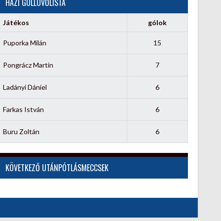
HÁZI GÓLLÖVŐLISTA
Játékos
gólok
Puporka Milán
15
Pongrácz Martin
7
Ladányi Dániel
6
Farkas István
6
Buru Zoltán
6
KÖVETKEZŐ UTÁNPÓTLÁSMECCSEK