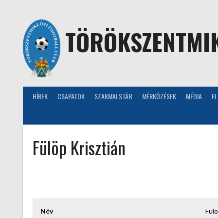
Skip
to
content
TÖRÖKSZENTMIK
HÍREK
CSAPATOK
SZAKMAI STÁB
MÉRKŐZÉSEK
MÉDIA
E
Fülöp Krisztián
Név
Fülö