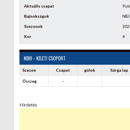
Aktuális csapat
Put
Bajnokságok
NBII
Szezonok
202
Kor
4
NBIII - KELETI CSOPORT
Szezon
Csapat
gólok
Sárga lap
Összeg
-
Hirdetés