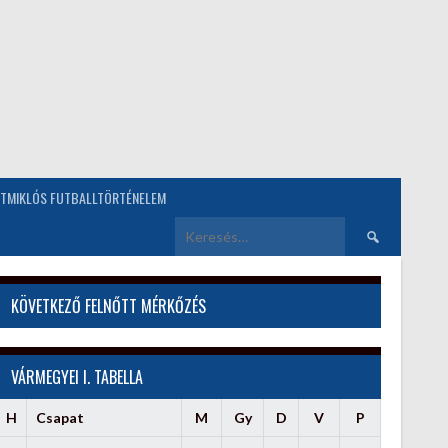
TMIKLÓS FUTBALLTÖRTÉNELEM
Keresés:
KÖVETKEZŐ FELNŐTT MÉRKŐZÉS
VÁRMEGYEI I. TABELLA
H
Csapat
M
Gy
D
V
P