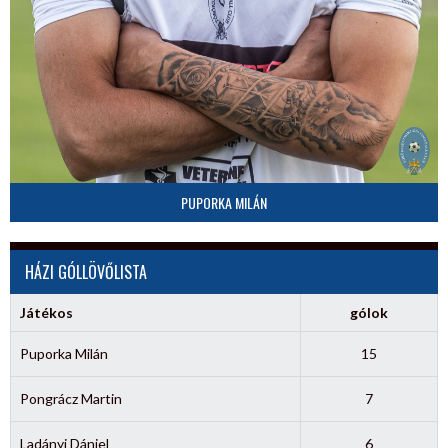
PUPORKA MILÁN
HÁZI GÓLLÖVŐLISTA
Játékos
gólok
Puporka Milán
15
Pongrácz Martin
7
Ladányi Dániel
6