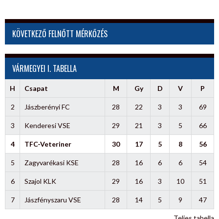
KÖVETKEZŐ FELNŐTT MÉRKŐZÉS
VÁRMEGYEI I. TABELLA
H
Csapat
M
Gy
D
V
P
2
Jászberényi FC
28
22
3
3
69
3
Kenderesi VSE
29
21
3
5
66
4
TFC-Veteriner
30
17
5
8
56
5
Zagyvarékasi KSE
28
16
6
6
54
6
Szajol KLK
29
16
3
10
51
7
Jászfényszaru VSE
28
14
5
9
47
Teljes tabella