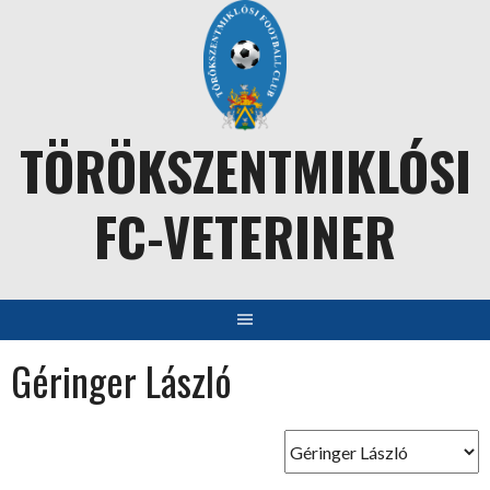
Skip
to
content
TÖRÖKSZENTMIKLÓSI
FC-VETERINER
Géringer László