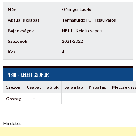
Név
Géringer László
Aktuális csapat
Termálfürdő FC Tiszaújváros
Bajnokságok
NBIII - Keleti csoport
Szezonok
2021/2022
Kor
4
NBIII - KELETI CSOPORT
Szezon
Csapat
gólok
Sárga lap
Piros lap
Meccsek s
Összeg
-
Hirdetés