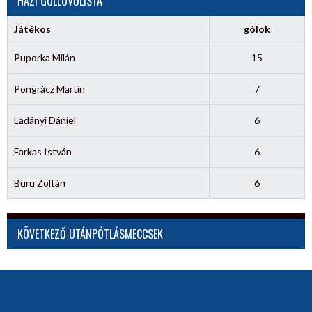
HÁZI GÓLLÖVŐLISTA
Játékos
gólok
Puporka Milán
15
Pongrácz Martin
7
Ladányi Dániel
6
Farkas István
6
Buru Zoltán
6
KÖVETKEZŐ UTÁNPÓTLÁSMECCSEK