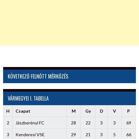
KÖVETKEZŐ FELNŐTT MÉRKŐZÉS
VÁRMEGYEI I. TABELLA
H
Csapat
M
Gy
D
V
P
2
Jászberényi FC
28
22
3
3
69
3
Kenderesi VSE
29
21
3
5
66