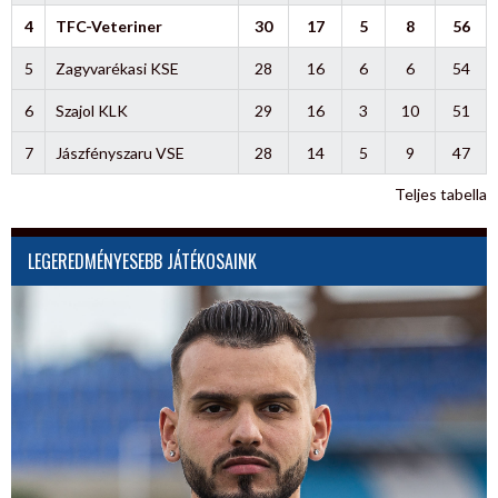
4
TFC-Veteriner
30
17
5
8
56
5
Zagyvarékasi KSE
28
16
6
6
54
6
Szajol KLK
29
16
3
10
51
7
Jászfényszaru VSE
28
14
5
9
47
Teljes tabella
LEGEREDMÉNYESEBB JÁTÉKOSAINK