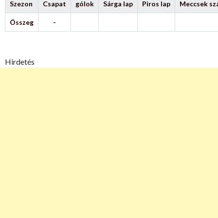
Szezon
Csapat
gólok
Sárga lap
Piros lap
Meccsek s
Összeg
-
Hirdetés