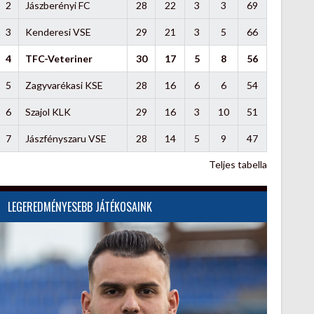
2
Jászberényi FC
28
22
3
3
69
3
Kenderesi VSE
29
21
3
5
66
4
TFC-Veteriner
30
17
5
8
56
5
Zagyvarékasi KSE
28
16
6
6
54
6
Szajol KLK
29
16
3
10
51
7
Jászfényszaru VSE
28
14
5
9
47
Teljes tabella
LEGEREDMÉNYESEBB JÁTÉKOSAINK