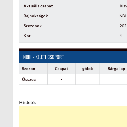
Aktuális csapat
Kisv
Bajnokságok
NBII
Szezonok
202
Kor
4
NBIII - KELETI CSOPORT
Szezon
Csapat
gólok
Sárga lap
Összeg
-
Hirdetés