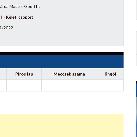
árda Master Good II.
I - Keleti csoport
1/2022
Piros lap
Meccsek száma
öngól