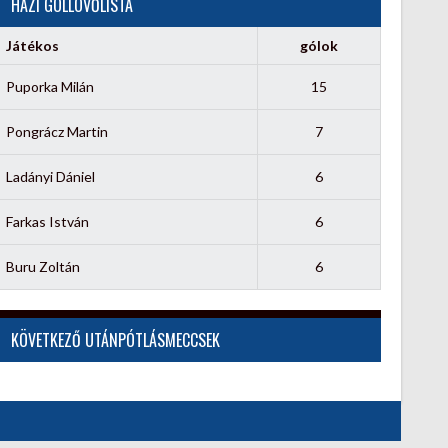
HÁZI GÓLLÖVŐLISTA
Játékos
gólok
Puporka Milán
15
Pongrácz Martin
7
Ladányi Dániel
6
Farkas István
6
Buru Zoltán
6
KÖVETKEZŐ UTÁNPÓTLÁSMECCSEK