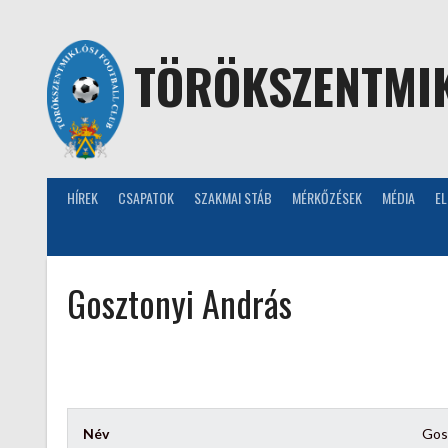
Skip
to
content
TÖRÖKSZENTMIK
HÍREK
CSAPATOK
SZAKMAI STÁB
MÉRKŐZÉSEK
MÉDIA
E
Gosztonyi András
Név
Gos