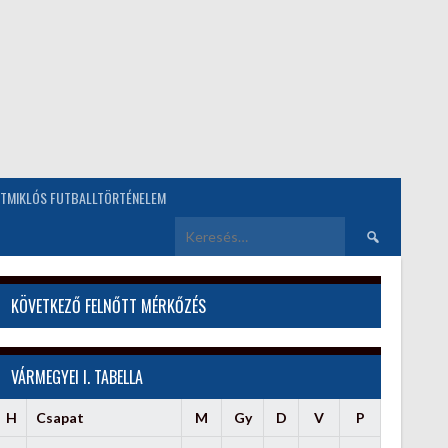
TMIKLÓS FUTBALLTÖRTÉNELEM
Keresés:
KÖVETKEZŐ FELNŐTT MÉRKŐZÉS
VÁRMEGYEI I. TABELLA
H
Csapat
M
Gy
D
V
P