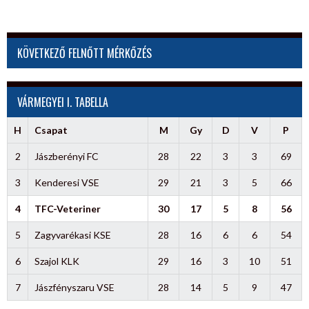
KÖVETKEZŐ FELNŐTT MÉRKŐZÉS
VÁRMEGYEI I. TABELLA
H
Csapat
M
Gy
D
V
P
2
Jászberényi FC
28
22
3
3
69
3
Kenderesi VSE
29
21
3
5
66
4
TFC-Veteriner
30
17
5
8
56
5
Zagyvarékasi KSE
28
16
6
6
54
6
Szajol KLK
29
16
3
10
51
7
Jászfényszaru VSE
28
14
5
9
47