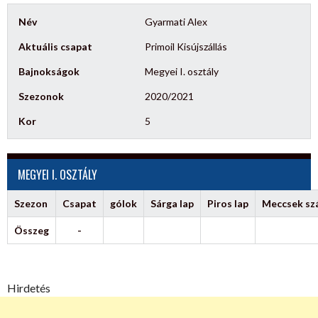
Név
Gyarmati Alex
Aktuális csapat
Primoil Kisújszállás
Bajnokságok
Megyei I. osztály
Szezonok
2020/2021
Kor
5
MEGYEI I. OSZTÁLY
Szezon
Csapat
gólok
Sárga lap
Piros lap
Meccsek s
Összeg
-
Hirdetés