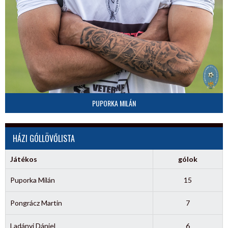
PUPORKA MILÁN
HÁZI GÓLLÖVŐLISTA
Játékos
gólok
Puporka Milán
15
Pongrácz Martin
7
Ladányi Dániel
6