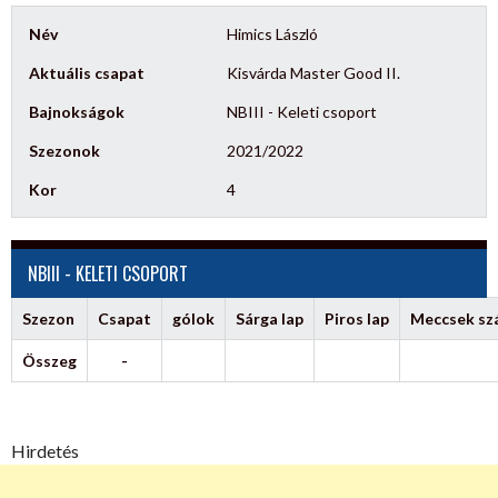
Név
Himics László
Aktuális csapat
Kisvárda Master Good II.
Bajnokságok
NBIII - Keleti csoport
Szezonok
2021/2022
Kor
4
NBIII - KELETI CSOPORT
Szezon
Csapat
gólok
Sárga lap
Piros lap
Meccsek s
Összeg
-
Hirdetés