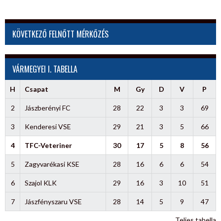
KÖVETKEZŐ FELNŐTT MÉRKŐZÉS
VÁRMEGYEI I. TABELLA
H
Csapat
M
Gy
D
V
P
2
Jászberényi FC
28
22
3
3
69
3
Kenderesi VSE
29
21
3
5
66
4
TFC-Veteriner
30
17
5
8
56
5
Zagyvarékasi KSE
28
16
6
6
54
6
Szajol KLK
29
16
3
10
51
7
Jászfényszaru VSE
28
14
5
9
47
Teljes tabella