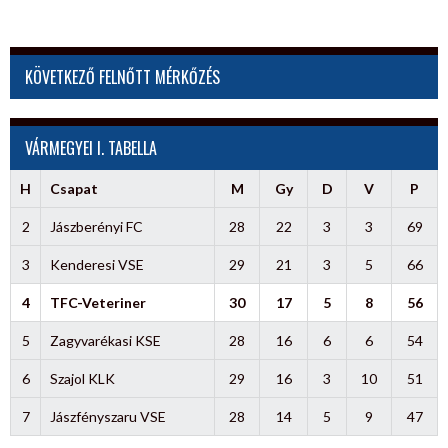
KÖVETKEZŐ FELNŐTT MÉRKŐZÉS
VÁRMEGYEI I. TABELLA
H
Csapat
M
Gy
D
V
P
2
Jászberényi FC
28
22
3
3
69
3
Kenderesi VSE
29
21
3
5
66
4
TFC-Veteriner
30
17
5
8
56
5
Zagyvarékasi KSE
28
16
6
6
54
6
Szajol KLK
29
16
3
10
51
7
Jászfényszaru VSE
28
14
5
9
47