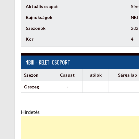
Aktuális csapat
Sén
Bajnokságok
NBII
Szezonok
202
Kor
4
NBIII - KELETI CSOPORT
Szezon
Csapat
gólok
Sárga lap
Összeg
-
Hirdetés