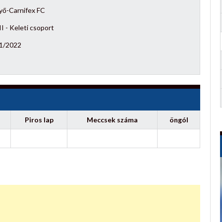
yő-Carnifex FC
I - Keleti csoport
1/2022
Piros lap
Meccsek száma
öngól