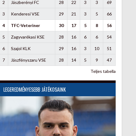
2
Jászberényi FC
28
22
3
3
69
3
Kenderesi VSE
29
21
3
5
66
4
TFC-Veteriner
30
17
5
8
56
5
Zagyvarékasi KSE
28
16
6
6
54
6
Szajol KLK
29
16
3
10
51
7
Jászfényszaru VSE
28
14
5
9
47
Teljes tabella
LEGEREDMÉNYESEBB JÁTÉKOSAINK