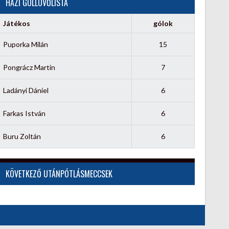
HÁZI GÓLLÖVŐLISTA
Játékos
gólok
Puporka Milán
15
Pongrácz Martin
7
Ladányi Dániel
6
Farkas István
6
Buru Zoltán
6
KÖVETKEZŐ UTÁNPÓTLÁSMECCSEK