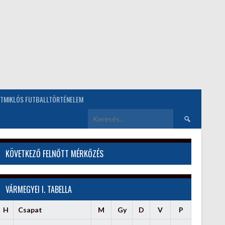
TMIKLÓS FUTBALLTÖRTÉNELEM
Keresés:
KÖVETKEZŐ FELNŐTT MÉRKŐZÉS
VÁRMEGYEI I. TABELLA
H
Csapat
M
Gy
D
V
P