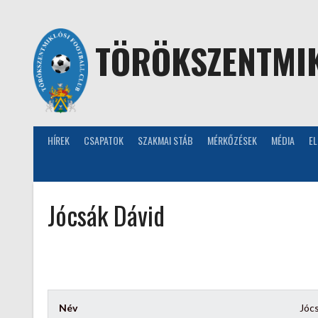
Skip
to
content
TÖRÖKSZENTMIK
HÍREK
CSAPATOK
SZAKMAI STÁB
MÉRKŐZÉSEK
MÉDIA
E
Jócsák Dávid
Név
Jóc