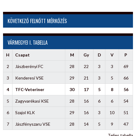
KÖVETKEZŐ FELNŐTT MÉRKŐZÉS
VÁRMEGYEI I. TABELLA
H
Csapat
M
Gy
D
V
P
2
Jászberényi FC
28
22
3
3
69
3
Kenderesi VSE
29
21
3
5
66
4
TFC-Veteriner
30
17
5
8
56
5
Zagyvarékasi KSE
28
16
6
6
54
6
Szajol KLK
29
16
3
10
51
7
Jászfényszaru VSE
28
14
5
9
47
Teljes tabella