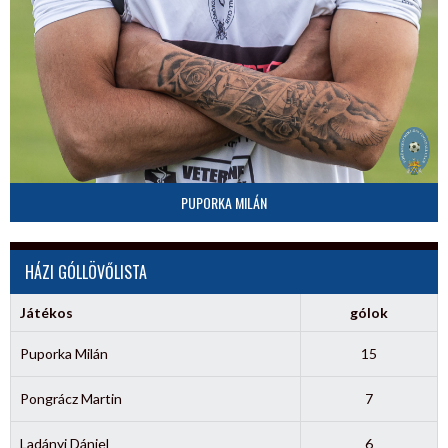
PUPORKA MILÁN
HÁZI GÓLLÖVŐLISTA
Játékos
gólok
Puporka Milán
15
Pongrácz Martin
7
Ladányi Dániel
6