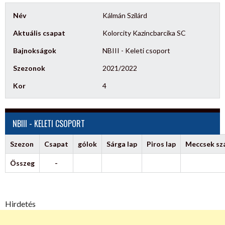
Név
Kálmán Szilárd
Aktuális csapat
Kolorcity Kazincbarcika SC
Bajnokságok
NBIII - Keleti csoport
Szezonok
2021/2022
Kor
4
NBIII - KELETI CSOPORT
Szezon
Csapat
gólok
Sárga lap
Piros lap
Meccsek s
Összeg
-
Hirdetés