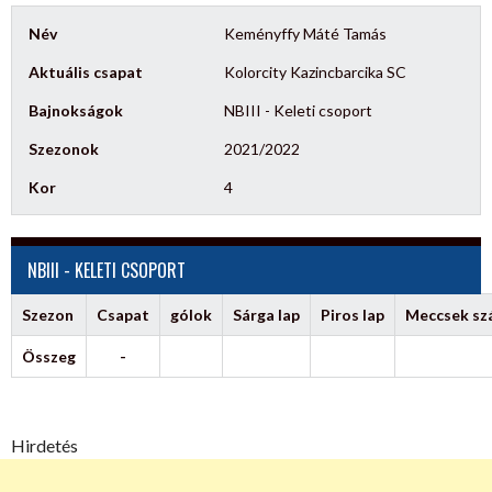
Név
Keményffy Máté Tamás
Aktuális csapat
Kolorcity Kazincbarcika SC
Bajnokságok
NBIII - Keleti csoport
Szezonok
2021/2022
Kor
4
NBIII - KELETI CSOPORT
Szezon
Csapat
gólok
Sárga lap
Piros lap
Meccsek s
Összeg
-
Hirdetés