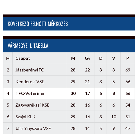
KÖVETKEZŐ FELNŐTT MÉRKŐZÉS
VÁRMEGYEI I. TABELLA
H
Csapat
M
Gy
D
V
P
2
Jászberényi FC
28
22
3
3
69
3
Kenderesi VSE
29
21
3
5
66
4
TFC-Veteriner
30
17
5
8
56
5
Zagyvarékasi KSE
28
16
6
6
54
6
Szajol KLK
29
16
3
10
51
7
Jászfényszaru VSE
28
14
5
9
47