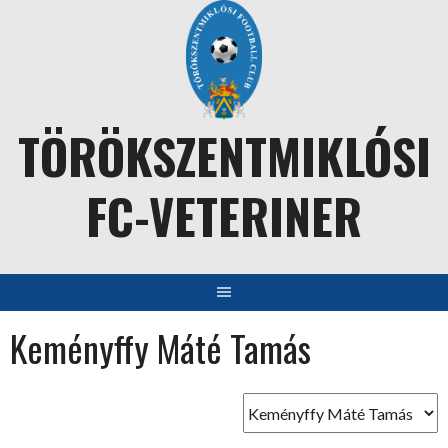
Skip
to
content
TÖRÖKSZENTMIKLÓSI
FC-VETERINER
Keményffy Máté Tamás