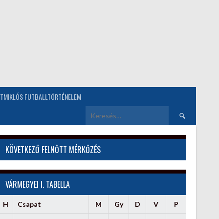
TMIKLÓS FUTBALLTÖRTÉNELEM
Keresés:
KÖVETKEZŐ FELNŐTT MÉRKŐZÉS
VÁRMEGYEI I. TABELLA
H
Csapat
M
Gy
D
V
P