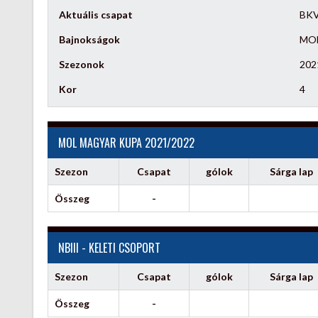
Aktuális csapat
BKV
Bajnokságok
MOL
Szezonok
202
Kor
4
MOL MAGYAR KUPA 2021/2022
Szezon
Csapat
gólok
Sárga lap
Összeg
-
NBIII - KELETI CSOPORT
Szezon
Csapat
gólok
Sárga lap
Összeg
-