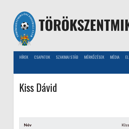
Skip
to
content
TÖRÖKSZENTMIK
HÍREK
CSAPATOK
SZAKMAI STÁB
MÉRKŐZÉSEK
MÉDIA
E
Kiss Dávid
Név
Kiss