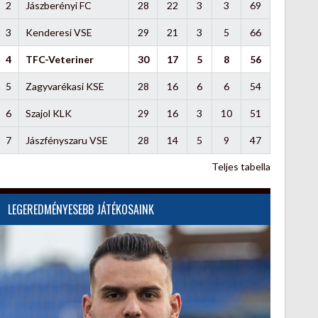
2
Jászberényi FC
28
22
3
3
69
3
Kenderesi VSE
29
21
3
5
66
4
TFC-Veteriner
30
17
5
8
56
5
Zagyvarékasi KSE
28
16
6
6
54
6
Szajol KLK
29
16
3
10
51
7
Jászfényszaru VSE
28
14
5
9
47
Teljes tabella
LEGEREDMÉNYESEBB JÁTÉKOSAINK