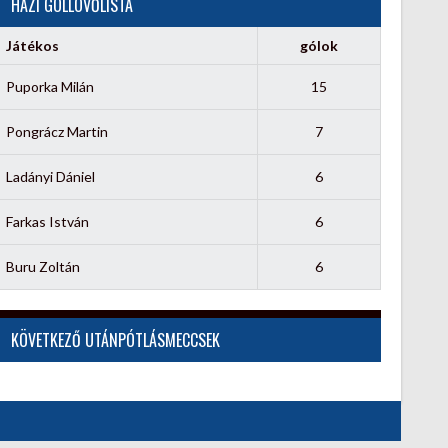
HÁZI GÓLLÖVŐLISTA
Játékos
gólok
Puporka Milán
15
Pongrácz Martin
7
Ladányi Dániel
6
Farkas István
6
Buru Zoltán
6
KÖVETKEZŐ UTÁNPÓTLÁSMECCSEK