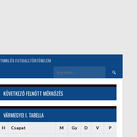
TMIKLÓS FUTBALLTÖRTÉNELEM
Keresés:
KÖVETKEZŐ FELNŐTT MÉRKŐZÉS
VÁRMEGYEI I. TABELLA
H
Csapat
M
Gy
D
V
P