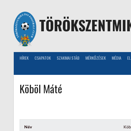
Skip
to
content
TÖRÖKSZENTMIK
HÍREK
CSAPATOK
SZAKMAI STÁB
MÉRKŐZÉSEK
MÉDIA
E
Köböl Máté
Név
Köb