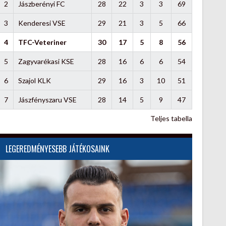
2
Jászberényi FC
28
22
3
3
69
3
Kenderesi VSE
29
21
3
5
66
4
TFC-Veteriner
30
17
5
8
56
5
Zagyvarékasi KSE
28
16
6
6
54
6
Szajol KLK
29
16
3
10
51
7
Jászfényszaru VSE
28
14
5
9
47
Teljes tabella
LEGEREDMÉNYESEBB JÁTÉKOSAINK