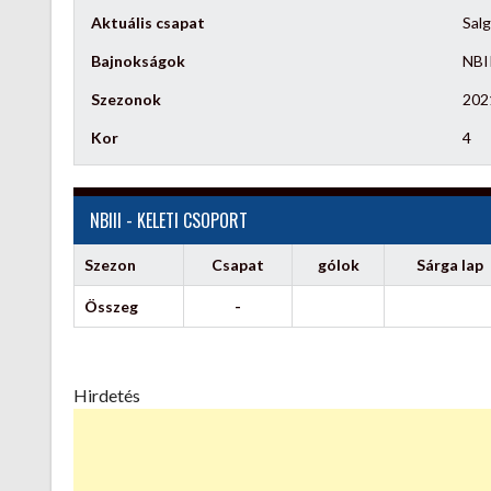
Aktuális csapat
Salg
Bajnokságok
NBII
Szezonok
202
Kor
4
NBIII - KELETI CSOPORT
Szezon
Csapat
gólok
Sárga lap
Összeg
-
Hirdetés