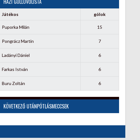
HÁZI GÓLLÖVŐLISTA
Játékos
gólok
Puporka Milán
15
Pongrácz Martin
7
Ladányi Dániel
6
Farkas István
6
Buru Zoltán
6
KÖVETKEZŐ UTÁNPÓTLÁSMECCSEK