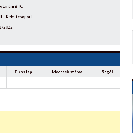
ótarjáni BTC
I - Keleti csoport
1/2022
Piros lap
Meccsek száma
öngól