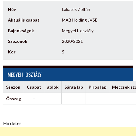
Név
Lakatos Zoltán
Aktuális csapat
MÁB Holding JVSE
Bajnokságok
Megyei I. osztály
Szezonok
2020/2021
Kor
5
MEGYEI I. OSZTÁLY
Szezon
Csapat
gólok
Sárga lap
Piros lap
Meccsek s
Összeg
-
Hirdetés