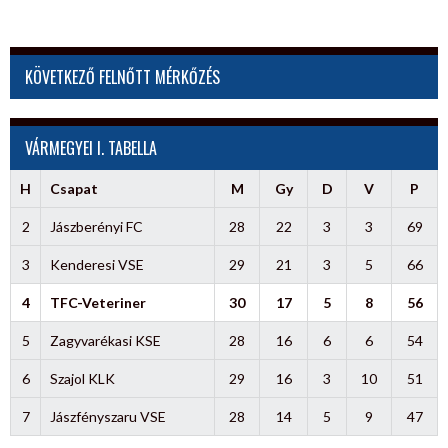
KÖVETKEZŐ FELNŐTT MÉRKŐZÉS
VÁRMEGYEI I. TABELLA
H
Csapat
M
Gy
D
V
P
2
Jászberényi FC
28
22
3
3
69
3
Kenderesi VSE
29
21
3
5
66
4
TFC-Veteriner
30
17
5
8
56
5
Zagyvarékasi KSE
28
16
6
6
54
6
Szajol KLK
29
16
3
10
51
7
Jászfényszaru VSE
28
14
5
9
47