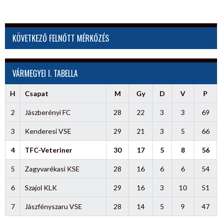
KÖVETKEZŐ FELNŐTT MÉRKŐZÉS
VÁRMEGYEI I. TABELLA
H
Csapat
M
Gy
D
V
P
2
Jászberényi FC
28
22
3
3
69
3
Kenderesi VSE
29
21
3
5
66
4
TFC-Veteriner
30
17
5
8
56
5
Zagyvarékasi KSE
28
16
6
6
54
6
Szajol KLK
29
16
3
10
51
7
Jászfényszaru VSE
28
14
5
9
47