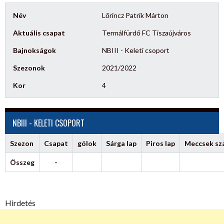
Név
Lőrincz Patrik Márton
Aktuális csapat
Termálfürdő FC Tiszaújváros
Bajnokságok
NBIII - Keleti csoport
Szezonok
2021/2022
Kor
4
NBIII - KELETI CSOPORT
Szezon
Csapat
gólok
Sárga lap
Piros lap
Meccsek s
Összeg
-
Hirdetés