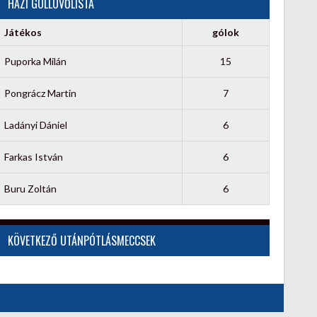
HÁZI GÓLLÖVŐLISTA
Játékos
gólok
Puporka Milán
15
Pongrácz Martin
7
Ladányi Dániel
6
Farkas István
6
Buru Zoltán
6
KÖVETKEZŐ UTÁNPÓTLÁSMECCSEK