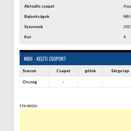
Aktuális csapat
Aqu
Bajnokságok
NBII
Szezonok
202
Kor
4
NBIII - KELETI CSOPORT
Szezon
Csapat
gólok
Sárga lap
Összeg
-
Hirdetés