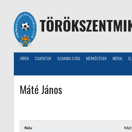
Skip
to
content
TÖRÖKSZENTMIK
HÍREK
CSAPATOK
SZAKMAI STÁB
MÉRKŐZÉSEK
MÉDIA
E
Máté János
Név
Mát