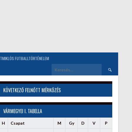
TMIKLÓS FUTBALLTÖRTÉNELEM
Keresés:
KÖVETKEZŐ FELNŐTT MÉRKŐZÉS
VÁRMEGYEI I. TABELLA
H
Csapat
M
Gy
D
V
P