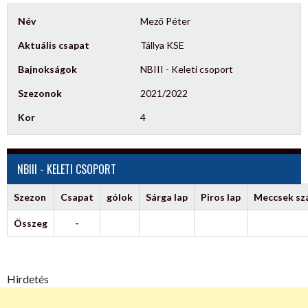
Név
Mező Péter
Aktuális csapat
Tállya KSE
Bajnokságok
NBIII - Keleti csoport
Szezonok
2021/2022
Kor
4
NBIII - KELETI CSOPORT
Szezon
Csapat
gólok
Sárga lap
Piros lap
Meccsek s
Összeg
-
Hirdetés