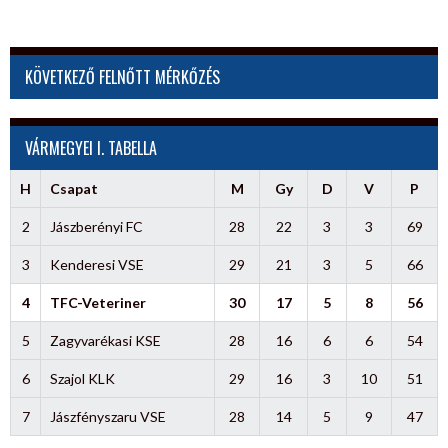
KÖVETKEZŐ FELNŐTT MÉRKŐZÉS
VÁRMEGYEI I. TABELLA
H
Csapat
M
Gy
D
V
P
2
Jászberényi FC
28
22
3
3
69
3
Kenderesi VSE
29
21
3
5
66
4
TFC-Veteriner
30
17
5
8
56
5
Zagyvarékasi KSE
28
16
6
6
54
6
Szajol KLK
29
16
3
10
51
7
Jászfényszaru VSE
28
14
5
9
47