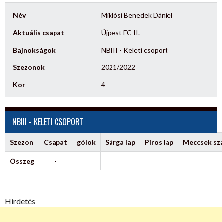
Név
Miklósi Benedek Dániel
Aktuális csapat
Újpest FC II.
Bajnokságok
NBIII - Keleti csoport
Szezonok
2021/2022
Kor
4
NBIII - KELETI CSOPORT
Szezon
Csapat
gólok
Sárga lap
Piros lap
Meccsek s
Összeg
-
Hirdetés