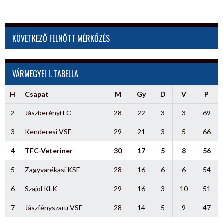
KÖVETKEZŐ FELNŐTT MÉRKŐZÉS
VÁRMEGYEI I. TABELLA
H
Csapat
M
Gy
D
V
P
2
Jászberényi FC
28
22
3
3
69
3
Kenderesi VSE
29
21
3
5
66
4
TFC-Veteriner
30
17
5
8
56
5
Zagyvarékasi KSE
28
16
6
6
54
6
Szajol KLK
29
16
3
10
51
7
Jászfényszaru VSE
28
14
5
9
47