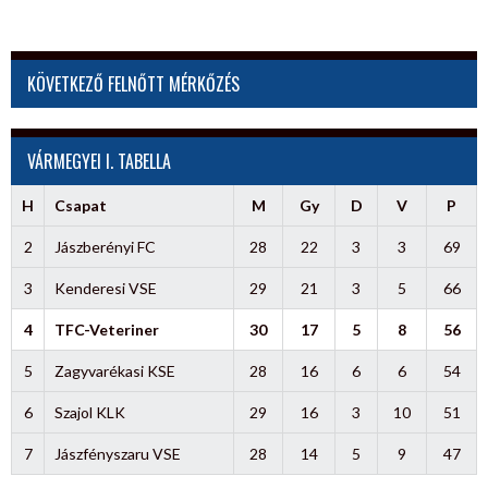
KÖVETKEZŐ FELNŐTT MÉRKŐZÉS
VÁRMEGYEI I. TABELLA
H
Csapat
M
Gy
D
V
P
2
Jászberényi FC
28
22
3
3
69
3
Kenderesi VSE
29
21
3
5
66
4
TFC-Veteriner
30
17
5
8
56
5
Zagyvarékasi KSE
28
16
6
6
54
6
Szajol KLK
29
16
3
10
51
7
Jászfényszaru VSE
28
14
5
9
47