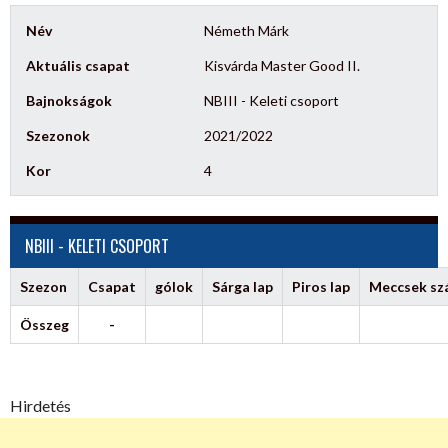
Név
Németh Márk
Aktuális csapat
Kisvárda Master Good II.
Bajnokságok
NBIII - Keleti csoport
Szezonok
2021/2022
Kor
4
NBIII - KELETI CSOPORT
Szezon
Csapat
gólok
Sárga lap
Piros lap
Meccsek s
Összeg
-
Hirdetés