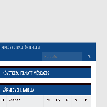
TMIKLÓS FUTBALLTÖRTÉNELEM
Keresés:
KÖVETKEZŐ FELNŐTT MÉRKŐZÉS
VÁRMEGYEI I. TABELLA
H
Csapat
M
Gy
D
V
P