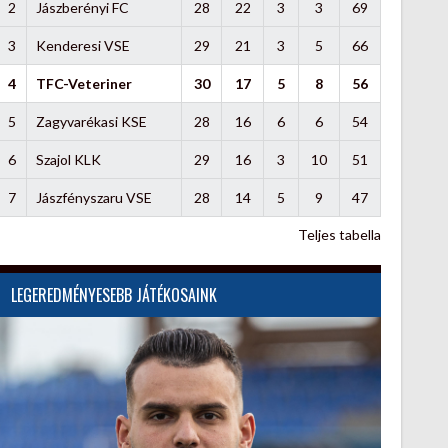
2
Jászberényi FC
28
22
3
3
69
3
Kenderesi VSE
29
21
3
5
66
4
TFC-Veteriner
30
17
5
8
56
5
Zagyvarékasi KSE
28
16
6
6
54
6
Szajol KLK
29
16
3
10
51
7
Jászfényszaru VSE
28
14
5
9
47
Teljes tabella
LEGEREDMÉNYESEBB JÁTÉKOSAINK