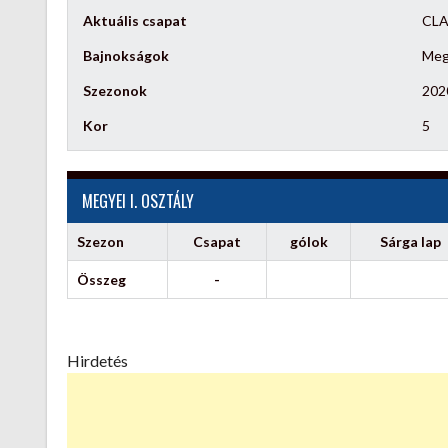
Aktuális csapat
CLA
Bajnokságok
Megy
Szezonok
202
Kor
5
MEGYEI I. OSZTÁLY
Szezon
Csapat
gólok
Sárga lap
Összeg
-
Hirdetés