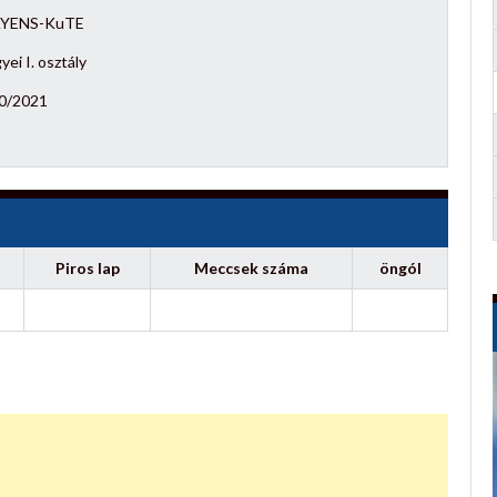
YENS-KuTE
ei I. osztály
0/2021
Piros lap
Meccsek száma
öngól