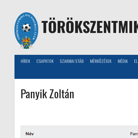
Skip
to
content
TÖRÖKSZENTMIK
HÍREK
CSAPATOK
SZAKMAI STÁB
MÉRKŐZÉSEK
MÉDIA
E
Panyik Zoltán
Név
Pany