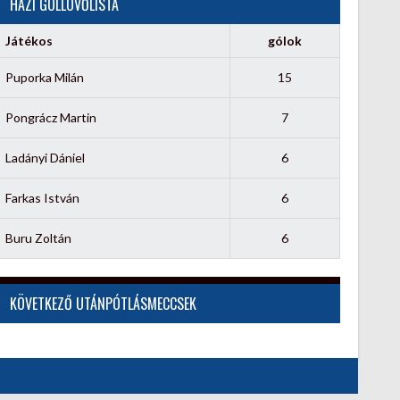
HÁZI GÓLLÖVŐLISTA
Játékos
gólok
Puporka Milán
15
Pongrácz Martin
7
Ladányi Dániel
6
Farkas István
6
Buru Zoltán
6
KÖVETKEZŐ UTÁNPÓTLÁSMECCSEK