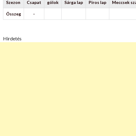
Szezon
Csapat
gólok
Sárga lap
Piros lap
Meccsek s
Összeg
-
Hirdetés