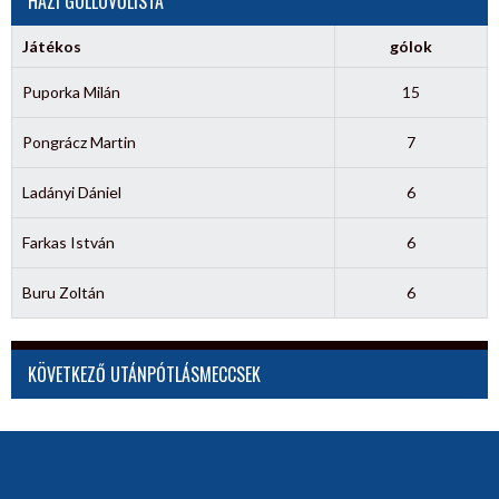
HÁZI GÓLLÖVŐLISTA
Játékos
gólok
Puporka Milán
15
Pongrácz Martin
7
Ladányi Dániel
6
Farkas István
6
Buru Zoltán
6
KÖVETKEZŐ UTÁNPÓTLÁSMECCSEK