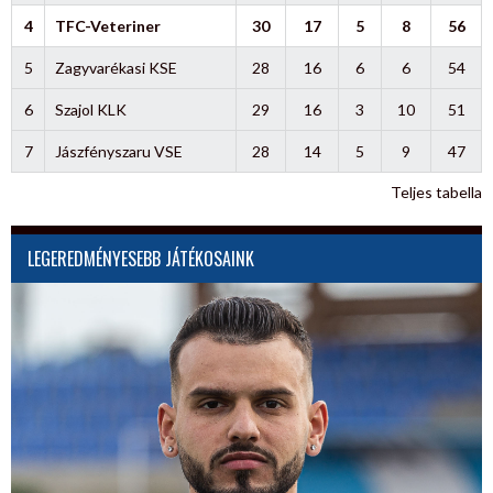
4
TFC-Veteriner
30
17
5
8
56
5
Zagyvarékasi KSE
28
16
6
6
54
6
Szajol KLK
29
16
3
10
51
7
Jászfényszaru VSE
28
14
5
9
47
Teljes tabella
LEGEREDMÉNYESEBB JÁTÉKOSAINK