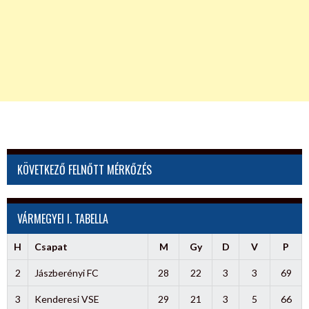
KÖVETKEZŐ FELNŐTT MÉRKŐZÉS
VÁRMEGYEI I. TABELLA
H
Csapat
M
Gy
D
V
P
2
Jászberényi FC
28
22
3
3
69
3
Kenderesi VSE
29
21
3
5
66